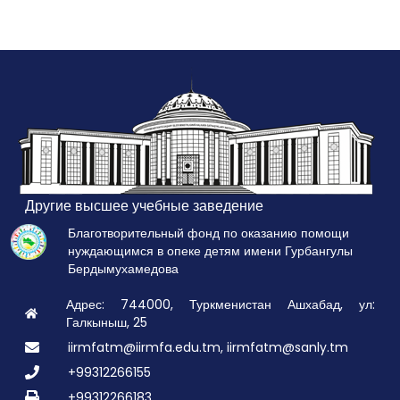
Другие высшее учебные заведение
Благотворительный фонд по оказанию помощи
нуждающимся в опеке детям имени Гурбангулы
Бердымухамедова
Адрес: 744000, Туркменистан Ашхабад, ул:
Галкыныш, 25
iirmfatm@iirmfa.edu.tm, iirmfatm@sanly.tm
+99312266155
+99312266183