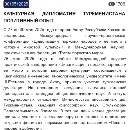
30/05/2025
1788
КУЛЬТУРНАЯ ДИПЛОМАТИЯ ТУРКМЕНИСТАНА:
ПОЗИТИВНЫЙ ОПЫТ
С 27 по 30 мая 2025 года в городе Актау Республики Казахстан
состоялись Международная научно-практическая
конференция «Цивилизация тюркских народов и её место в
истории мировой культуры» и Международная научно-
практическая конференция «Тотем тюркского мира».
28 мая 2025 года в работе Международной научно-
практической конференции «Цивилизация тюркских народов и
её место в истории мировой культуры», состоявшейся в
Каспийском инженерно-технологическом университете имени
Ш.Есенова в городе Актау, приняла участие туркменская
делегация. На пленарном заседании выступила старший
преподаватель кафедры обществоведческих наук Института
международных отношений Министерства иностранных дел
Туркменистана, кандидат философских наук Огулькурбан
Сапаргельдыевна Эзимова. В тот же день члены делегации
приняли участие в заседании «круглого стола» и церемонии
открытия фестиваля тюркских эпосов под названием «Песнь о
народе и доблести».