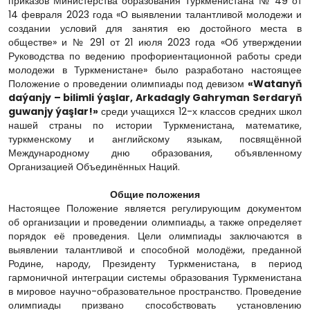
приказов Министерства образования Туркменистана № 49 от
14 февраля 2023 года «О выявлении талантливой молодежи и
создании условий для занятия ею достойного места в
обществе» и № 291 от 21 июля 2023 года «Об утверждении
Руководства по ведению профориентационной работы среди
молодежи в Туркменистане» было разработано настоящее
Положение о проведении олимпиады под девизом
«Watanyň
daýanjy – bilimli ýaşlar, Arkadagly Gahryman Serdaryň
guwanjy ýaşlar!»
среди учащихся 12-х классов средних школ
нашей страны по истории Туркменистана, математике,
туркменскому и английскому языкам, посвящённой
Международному дню образования, объявленному
Организацией Объединённых Наций.
Общие положения
Настоящее Положение является регулирующим документом
об организации и проведении олимпиады, а также определяет
порядок её проведения. Цели олимпиады заключаются в
выявлении талантливой и способной молодёжи, преданной
Родине, народу, Президенту Туркменистана, в период
гармоничной интеграции системы образования Туркменистана
в мировое научно-образовательное пространство. Проведение
олимпиады призвано способствовать установлению