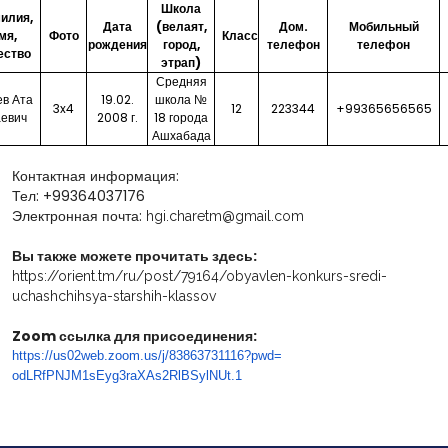
Школа
илия,
Дата
(велаят,
Дом.
Мобильный
мя,
Фото
Класс
рождения
город,
телефон
телефон
ество
этрап)
Средняя
ев Ата
19.02.
школа №
3x4
12
223344
+99365656565
аевич
2008 г.
18 города
Ашхабада
Контактная информация:
Тел: +99364037176
Электронная почта:
hgi.charetm@gmail.com
Вы также можете прочитать здесь:
https://orient.tm/ru/post/79164/obyavlen-konkurs-sredi-
uchashchihsya-starshih-klassov
Zoom ссылка для присоединения:
https://us02web.zoom.us/j/
83863731116?pwd=
odLRfPNJM1sEyg3raXAs2RlBSylNUt
.1