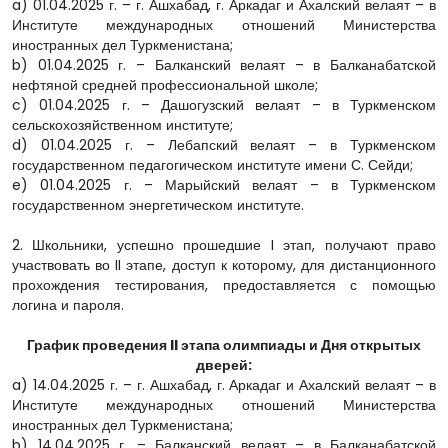
a) 01.04.2025 г. – г. Ашхабад, г. Аркадаг и Ахалский велаят – в
Институте международных отношений Министерства
иностранных дел Туркменистана;
b) 01.04.2025 г. – Балканский велаят – в Балканабатской
нефтяной средней профессиональной школе;
c) 01.04.2025 г. – Дашогузский велаят – в Туркменском
сельскохозяйственном институте;
d) 01.04.2025 г. – Лебапский велаят – в Туркменском
государственном педагогическом институте имени С. Сейди;
e) 01.04.2025 г. – Марыйский велаят – в Туркменском
государственном энергетическом институте.
2. Школьники, успешно прошедшие I этап, получают право
участвовать во II этапе, доступ к которому, для дистанционного
прохождения тестирования, предоставляется с помощью
логина и пароля.
График проведения II этапа олимпиады и Дня открытых
дверей:
a) 14.04.2025 г. – г. Ашхабад, г. Аркадаг и Ахалский велаят – в
Институте международных отношений Министерства
иностранных дел Туркменистана;
b) 14.04.2025 г. – Балканский велаят – в Балканабатской