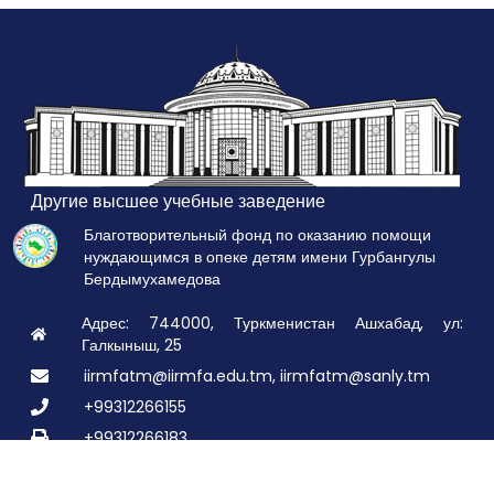
Другие высшее учебные заведение
Благотворительный фонд по оказанию помощи
нуждающимся в опеке детям имени Гурбангулы
Бердымухамедова
Адрес: 744000, Туркменистан Ашхабад, ул:
Галкыныш, 25
iirmfatm@iirmfa.edu.tm, iirmfatm@sanly.tm
+99312266155
+99312266183
© 2026 Все права зашищены:
TDIMHGI