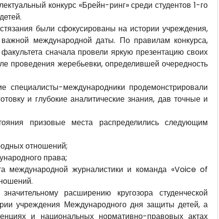
ектуальный конкурс «Брейн-ринг» среди студентов 1-го
детей.
остязания были сфокусированы на истории учреждения,
 важной международной даты. По правилам конкурса,
 факультета сначала провели яркую презентацию своих
осле проведения жеребьевки, определившей очередность
ие специалисты-международники продемонстрировали
отовку и глубокие аналитические знания, дав точные и
стояния призовые места распределились следующим
родных отношений;
ународного права;
тета международной журналистики и команда «Voice of
ношений.
 значительному расширению кругозора студенческой
ории учреждения Международного дня защиты детей, а
енциях и национальных нормативно-правовых актах