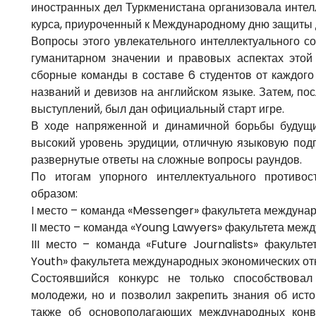
иностранных дел Туркменистана организовала интелл
курса, приуроченный к Международному дню защиты 
Вопросы этого увлекательного интеллектуального с
гуманитарном значении и правовых аспектах этой
сборные команды в составе 6 студентов от каждого
названий и девизов на английском языке. Затем, п
выступлений, был дан официальный старт игре.
В ходе напряженной и динамичной борьбы будущ
высокий уровень эрудиции, отличную языковую подг
развернутые ответы на сложные вопросы раундов.
По итогам упорного интеллектуального противо
образом:
I место – команда «Messenger» факультета междуна
II место – команда «Young Lawyers» факультета межд
III место – команда «Future Journalists» факуль
Youth» факультета международных экономических от
Состоявшийся конкурс не только способствовал
молодежи, но и позволил закрепить знания об ист
также об основополагающих международных конв