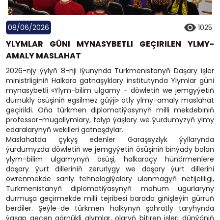
08/06/2026
1025
YLYMLAR GÜNI MYNASYBETLI GEÇIRILEN YLMY-
AMALY MASLAHAT
2026-njy ýylyň 8-nji iýunynda Türkmenistanyň Daşary işler
ministrliginiň Halkara gatnaşyklary institutynda Ylymlar güni
mynasybetli «Ylym-bilim ulgamy - döwletiň we jemgyýetiň
durnukly ösüşiniň egsilmez güýji» atly ylmy-amaly maslahat
geçirildi. Oňa türkmen diplomatiýasynyň milli mekdebiniň
professor-mugallymlary, talyp ýaşlary we ýurdumyzyň ylmy
edaralarynyň wekilleri gatnaşdylar.
Maslahatda çykyş edenler Garaşsyzlyk ýyllarynda
ýurdumyzda döwletiň we jemgyýetiň ösüşiniň binýady bolan
ylym-bilim ulgamynyň ösüşi, halkaraçy hünärmenlere
daşary ýurt dilleriniň zerurlygy we daşary ýurt dillerini
öwrenmekde sanly tehnologiýalary ulanmagyň netijeliligi,
Türkmenistanyň diplomatiýasynyň möhüm ugurlaryny
durmuşa geçirmekde milli tejribesi barada giňişleýin gürrüň
berdiler. Şeýle-de türkmen halkynyň şöhratly taryhynda
ýaşap geçen görnükli alymlar, olaryň bitiren işleri dünýäniň