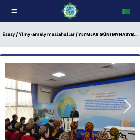
/
/ YLYMLAR GÜNI MYNASYBETLI GEÇIRILEN YLMY-AMALY MASLAHAT
Esasy
Ylmy-amaly maslahatlar