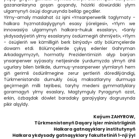
gazananlaryna goşan goşandy, häzirki döwürdäki ylym
ulgamynyň ösüşi dogrusynda belläp geçdiler.
Ylmy-amaly maslahat öz işini «Ynsanperwerlik taglymaty -
halkara hyzmatdaşlygynyň esasy ýörelgesi», «Ylym we
innowasiýa ulgamynyň halkara-hukuk esaslary», «Sanly
ykdysadyýetiň ylmy esaslaryny ösdürmegiň ähmiýeti», «Ylym
- ösüşleriň we kämilligiň berk binýady» atly bölümçelerde
dowam etdi. Bölümçelerde çykyş edenler Gahryman
Arkadagymyzyň, hormatly Prezidentimiziň alyp barýan
ynsanperwer syýasaty netijesinde ýurdumyzda ylmyň ähli
ugurlary bilen birlikde, durmuş-ynsanperwer ylymlaryň hem
giň gerimli ösdürilmegine zerur şertleriň döredilýändigi,
Türkmenistanda durnukly ösüş maksatlaryny durmuşa
geçirmegiň milli tejribesi, taryhy medeni gymmatlyklary
goramagyň ylmy esaslary, Magtymguly Pyragynyň azat,
erkin, özbaşdak döwlet baradaky garaýyşlary dogrusynda
pikir alşyldy.
Kaýum ZAHYROW,
Türkmenistanyň Daşary işler ministrliginiň
Halkara gatnaşyklary institutynyň
Halkara ykdysady gatnaşyklary fakultetiniň 1-nji ýyl