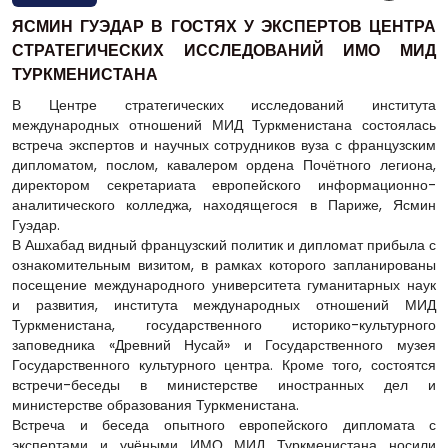
ЯСМИН ГУЭДАР В ГОСТЯХ У ЭКСПЕРТОВ ЦЕНТРА
СТРАТЕГИЧЕСКИХ ИССЛЕДОВАНИЙ ИМО МИД
ТУРКМЕНИСТАНА
В Центре стратегических исследований института
международных отношений МИД Туркменистана состоялась
встреча экспертов и научных сотрудников вуза с французским
дипломатом, послом, кавалером ордена Почётного легиона,
директором секретариата европейского информационно-
аналитического колледжа, находящегося в Париже, Ясмин
Гуэдар.
В Ашхабад видный французский политик и дипломат прибыла с
ознакомительным визитом, в рамках которого запланированы
посещение международного университета гуманитарных наук
и развития, института международных отношений МИД
Туркменистана, государственного историко-культурного
заповедника «Древний Нусай» и Государственного музея
Государственного культурного центра. Кроме того, состоятся
встречи-беседы в министерстве иностранных дел и
министерстве образования Туркменистана.
Встреча и беседа опытного европейского дипломата с
экспертами и учёными ИМО МИД Туркменистана носили