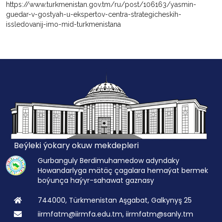
https://www.turkmenistan.gov.tm/ru/post/106163/yasmin-
guedar-v-gostyah-u-ekspertov-centra-strategicheskih-
issledovanij-imo-mid-turkmenistana
Beýleki ýokary okuw mekdepleri
Gurbanguly Berdimuhamedow adyndaky
Howandarlyga mätäç çagalara hemaýat bermek
boýunça haýyr-sahawat gaznasy
744000, Türkmenistan Aşgabat, Galkynyş 25
iirmfatm@iirmfa.edu.tm, iirmfatm@sanly.tm