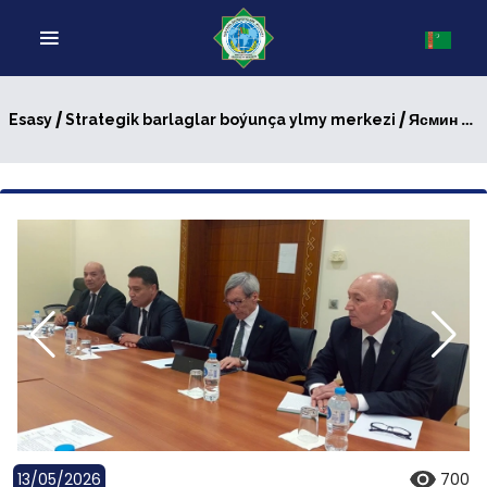
/
/ Ясмин Гуэдар в гостях у экспертов Центра стратегических исследований ИМО МИД Туркменистана
Esasy
Strategik barlaglar boýunça ylmy merkezi
13/05/2026
700