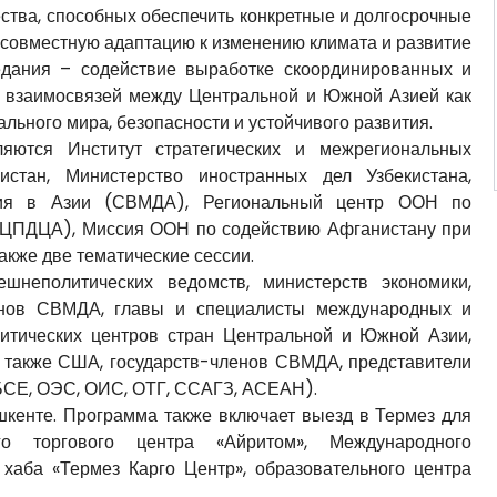
ства, способных обеспечить конкретные и долгосрочные
 совместную адаптацию к изменению климата и развитие
седания – содействие выработке скоординированных и
ю взаимосвязей между Центральной и Южной Азией как
льного мира, безопасности и устойчивого развития.
ляются Институт стратегических и межрегиональных
истан, Министерство иностранных дел Узбекистана,
ия в Азии (СВМДА), Региональный центр ООН по
РЦПДЦА), Миссия ООН по содействию Афганистану при
кже две тематические сессии.
шнеполитических ведомств, министерств экономики,
членов СВМДА, главы и специалисты международных и
литических центров стран Центральной и Южной Азии,
а также США, государств-членов СВМДА, представители
БСЕ, ОЭС, ОИС, ОТГ, ССАГЗ, АСЕАН).
шкенте. Программа также включает выезд в Термез для
го торгового центра «Айритом», Международного
 хаба «Термез Карго Центр», образовательного центра