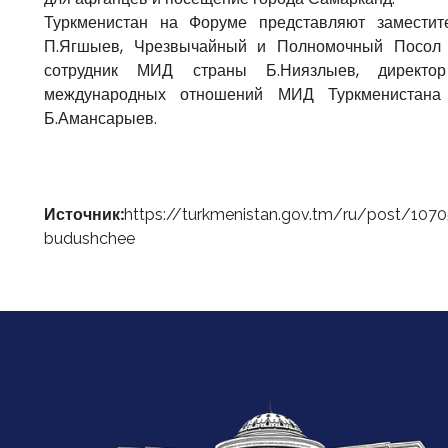
Туркменистан на Форуме представляют заместит
П.Ягшыев, Чрезвычайный и Полномочный Посол Т
сотрудник МИД страны Б.Ниязлыев, директор
международных отношений МИД Туркменистана
Б.Амансарыев.
Источник:
https://turkmenistan.gov.tm/ru/post/1070
budushchee