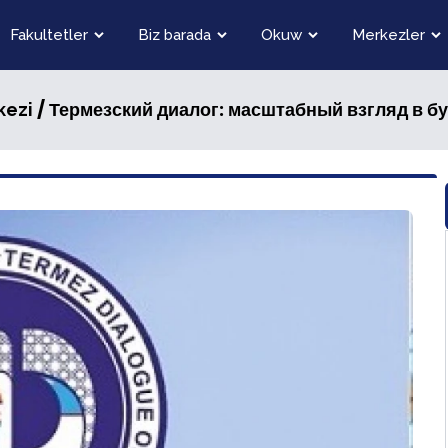
Fakultetler
Biz barada
Okuw
Merkezler
/ Термезский диалог: масштабный взгляд в б
kezi