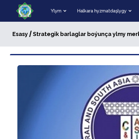
Ylym
Halkara hyzmatdaşlygy
/
Esasy
Strategik barlaglar boýunça ylmy mer