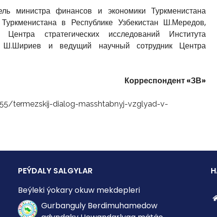
ель министра финансов и экономики Туркменистана
уркменистана в Республике Узбекистан Ш.Мередов,
 Центра стратегических исследований Института
 Ш.Шириев и ведущий научный сотрудник Центра
Корреспондент «ЗВ»
55/termezskij-dialog-masshtabnyj-vzglyad-v-
PEÝDALY SALGYLAR
H
Beýleki ýokary okuw mekdepleri
Gurbanguly Berdimuhamedow