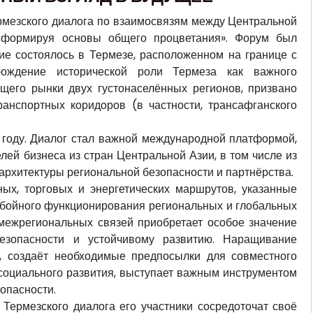
ермезского диалога по взаимосвязям между Центральной
: формируя основы общего процветания». Форум был
ие состоялось в Термезе, расположенном на границе с
рождение исторической роли Термеза как важного
ющего рынки двух густонаселённых регионов, призвано
анспортных коридоров (в частности, трансафганского
году. Диалог стал важной международной платформой,
ей бизнеса из стран Центральной Азии, в том числе из
архитектуры региональной безопасности и партнёрства.
ых, торговых и энергетических маршрутов, указанные
ебойного функционирования региональных и глобальных
 межрегиональных связей приобретает особое значение
езопасности и устойчивому развитию. Наращивание
ь, создаёт необходимые предпосылки для совместного
 социального развития, выступает важным инструментом
опасности.
Термезского диалога его участники сосредоточат своё