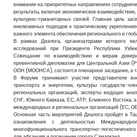
внимание на приоритетных направлениях сотрудниче
результаты, включая экономическое взаимодействие,
культурно-гуманитарных связей. Главная цель за
инклюзивных подходов к практическому укреплени
важного элемента обеспечения регионального и глоба
В рамках Диалога, организаторами которого яв
исследований при Президенте Республики Узбек
Совещание по взаимодействию и мерам довер
превентивной дипломатии для Центральной Азии (
ООН (МООНСА), состоятся пленарное заседание, а та
В Форуме принимают участие представители вне
транспорта и энергетики, культуры государств-
региональных организаций, эксперты ведущих ана
СНГ, Южного Кавказа, ЕС, АТР, Ближнего Востока, 
международных и региональных организаций (ЕС, О
Основная часть мероприятий Диалога пройдёт в Та
ознакомления с деятельностью Международно
многофункционального транспортно-логистического
для афганцев и посещение города Самарканд.