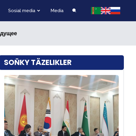
Sosial media
Media
удущее
SOŇKY TÄZELIKLER