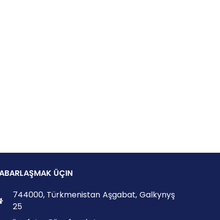
ABARLAŞMAK ÜÇIN
744000, Türkmenistan Aşgabat, Galkynyş
25