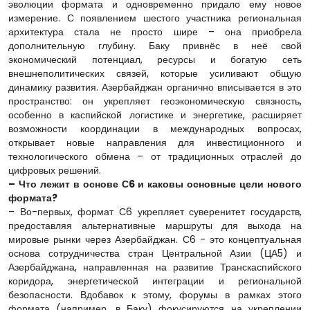
эволюции формата и одновременно придало ему новое
измерение. С появлением шестого участника региональная
архитектура стала не просто шире – она приобрела
дополнительную глубину. Баку привнёс в неё свой
экономический потенциал, ресурсы и богатую сеть
внешнеполитических связей, которые усиливают общую
динамику развития. Азербайджан органично вписывается в это
пространство: он укрепляет геоэкономическую связность,
особенно в каспийской логистике и энергетике, расширяет
возможности координации в международных вопросах,
открывает новые направления для инвестиционного и
технологического обмена – от традиционных отраслей до
цифровых решений.
– Что лежит в основе С6 и каковы основные цели нового
формата?
– Во-первых, формат С6 укрепляет суверенитет государств,
предоставляя альтернативные маршруты для выхода на
мировые рынки через Азербайджан. С6 - это концептуальная
основа сотрудничества стран Центральной Азии (ЦА5) и
Азербайджана, направленная на развитие Транскаспийского
коридора, энергетической интеграции и региональной
безопасности. Вдобавок к этому, форумы в рамках этого
формата (например, в Баку) фокусируются на укреплении