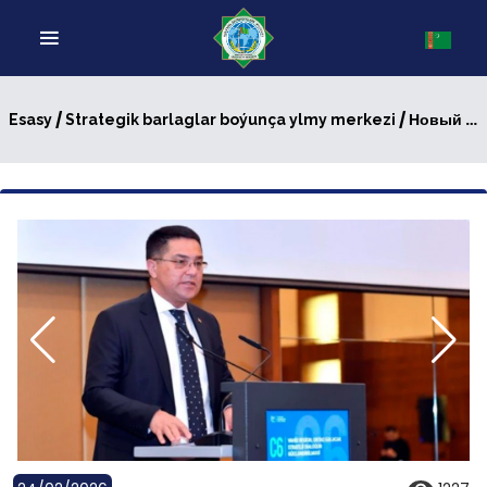
/
/ Новый формат общения экспертов ЦА региона и Азербайджана
Esasy
Strategik barlaglar boýunça ylmy merkezi