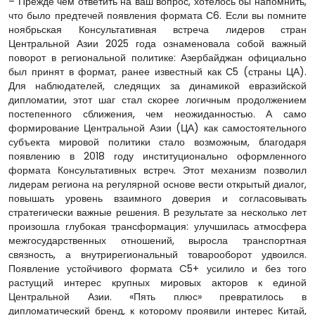
– Прежде чем ответить на ваш вопрос, хотелось бы напомнить,
что было предтечей появления формата С6. Если вы помните
ноябрьская Консультативная встреча лидеров стран
Центральной Азии 2025 года ознаменовала собой важный
поворот в региональной политике: Азербайджан официально
был принят в формат, ранее известный как С5 (страны ЦА).
Для наблюдателей, следящих за динамикой евразийской
дипломатии, этот шаг стал скорее логичным продолжением
постепенного сближения, чем неожиданностью. А само
формирование Центральной Азии (ЦА) как самостоятельного
субъекта мировой политики стало возможным, благодаря
появлению в 2018 году институционально оформленного
формата Консультативных встреч. Этот механизм позволил
лидерам региона на регулярной основе вести открытый диалог,
повышать уровень взаимного доверия и согласовывать
стратегически важные решения. В результате за несколько лет
произошла глубокая трансформация: улучшилась атмосфера
межгосударственных отношений, выросла транспортная
связность, а внутрирегиональный товарооборот удвоился.
Появление устойчивого формата C5+ усилило и без того
растущий интерес крупных мировых акторов к единой
Центральной Азии. «Пять плюс» превратилось в
дипломатический бренд, к которому проявили интерес Китай,