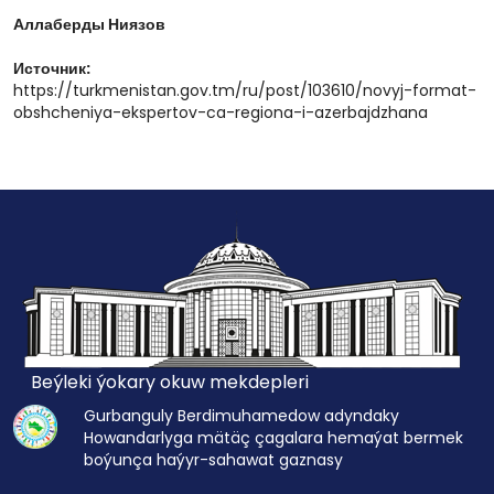
Аллаберды Ниязов
Источник:
https://turkmenistan.gov.tm/ru/post/103610/novyj-format-
obshcheniya-ekspertov-ca-regiona-i-azerbajdzhana
Beýleki ýokary okuw mekdepleri
Gurbanguly Berdimuhamedow adyndaky
Howandarlyga mätäç çagalara hemaýat bermek
boýunça haýyr-sahawat gaznasy