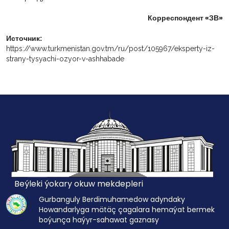
Корреспондент «ЗВ»
Источник:
https://www.turkmenistan.gov.tm/ru/post/105967/eksperty-iz-
strany-tysyachi-ozyor-v-ashhabade
Beýleki ýokary okuw mekdepleri
Gurbanguly Berdimuhamedow adyndaky
Howandarlyga mätäç çagalara hemaýat bermek
boýunça haýyr-sahawat gaznasy