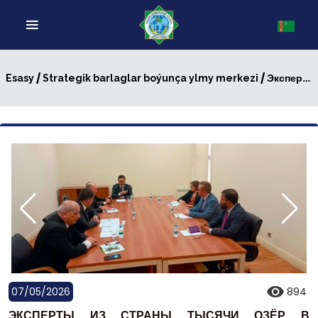
/
/ Эксперты из страны тысячи озёр в Ашхабаде
Esasy
Strategik barlaglar boýunça ylmy merkezi
07/05/2026
894
ЭКСПЕРТЫ ИЗ СТРАНЫ ТЫСЯЧИ ОЗЁР В