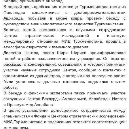
Бардин, прибывших в Ашхабад.
В первый день пребывания в столице Туркменистана гости из
Финляндии ознакомились с достопримечательностями
Ашхабада, побывали в музее ковра, провели беседу с
руководством внешнеполитического ведомства Туркменистана.
Встреча гостей, состоявшаяся с научными сотрудниками
Центра стратегических исследований в институте
международных отношений МИД Туркменистана, прошла в
атмосфере открытости и взаимного доверия.
Директор Центра, посол Шири Шириев проинформировал
гостей о работе возглавляемого им учреждения. Он вкратце
рассказал о конференциях, совещаниях, в которых принимали
участие научные сотрудники Центра, сообщил о контактах с
аналитиками из других стран, с которыми за последнее время
были установлены деловые отношения, поделился опытом
работы.
В беседе с финскими экспертами также принимали участие
сотрудники Центра Бекдурды Амансарыев, Аллаберды Ниязов
и Оразмухамед Аннабаев.
В целях установления долгосрочного сотрудничества между
специалистами Фонда и Центром стратегических исследований
МИД Туркменистана к подписанию готовится соответствующий
меморандум.