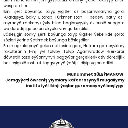
alan hünärleriniň jemgyýetdäki ornuny çeper okaýyş bilen
wasp etdiler.
Ikinji şert boýunça talyp ýigitler öz başarnyklaryna görä,
«Garaşsyz, baky Bitarap Türkmenistan – bedew batly at-
myradyň mekany» ýyly bilen baglanyşykly özleriniň sungata
we döredijilige bolan ukyplaryny görkezdiler.
Bäsleşigiň soňky şerti boýunça talyp ýigitler ýekelikde şorta
sözleri ýerine ýetirmek boýunça bäsleşdiler.
Emin agzalarynyň gelen netijesine görä, Halkara gatnaşyklary
fakultetiniň 1-nji ýyl talyby Talyp Agamyradow «Berkarar
döwletiň täze eýýamynyň bagtyýar gerçekleri» atly döredijilik
bäsleşiginiň institut tapgyrynyň ýeňijisi diýip yglan edildi.
Muhammet SÜLEÝMANOW,
Jemgyýeti öwreniş ylymlary kafedrasynyň mugallymy
institutyň Ilkinji ýaşlar guramasynyň başlygy.