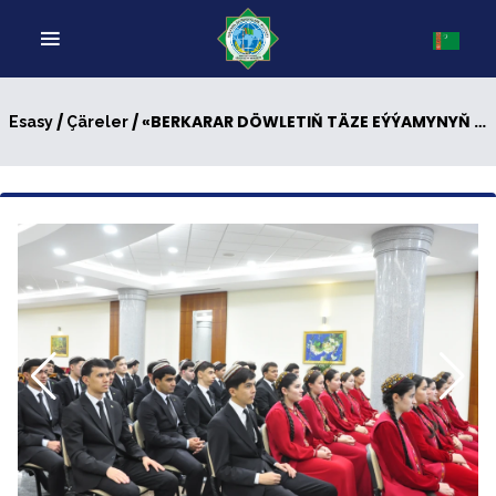
/
/ «BERKARAR DÖWLETIŇ TÄZE EÝÝAMYNYŇ BAGTYÝAR GERÇEKLERI» ATLY DÖREDIJILIK BÄSLEŞIGINIŇ INSTITUT TAPGYRY GEÇIRILDI
Esasy
Çäreler