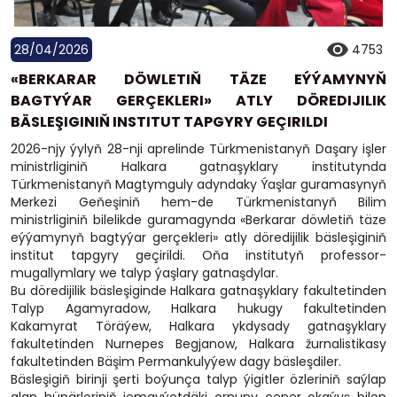
28/04/2026
4753
«BERKARAR DÖWLETIŇ TÄZE EÝÝAMYNYŇ
BAGTYÝAR GERÇEKLERI» ATLY DÖREDIJILIK
BÄSLEŞIGINIŇ INSTITUT TAPGYRY GEÇIRILDI
2026-njy ýylyň 28-nji aprelinde Türkmenistanyň Daşary işler
ministrliginiň Halkara gatnaşyklary institutynda
Türkmenistanyň Magtymguly adyndaky Ýaşlar guramasynyň
Merkezi Geňeşiniň hem-de Türkmenistanyň Bilim
ministrliginiň bilelikde guramagynda «Berkarar döwletiň täze
eýýamynyň bagtyýar gerçekleri» atly döredijilik bäsleşiginiň
institut tapgyry geçirildi. Oňa institutyň professor-
mugallymlary we talyp ýaşlary gatnaşdylar.
Bu döredijilik bäsleşiginde Halkara gatnaşyklary fakultetinden
Talyp Agamyradow, Halkara hukugy fakultetinden
Kakamyrat Töräýew, Halkara ykdysady gatnaşyklary
fakultetinden Nurnepes Begjanow, Halkara žurnalistikasy
fakultetinden Bäşim Permankulyýew dagy bäsleşdiler.
Bäsleşigiň birinji şerti boýunça talyp ýigitler özleriniň saýlap