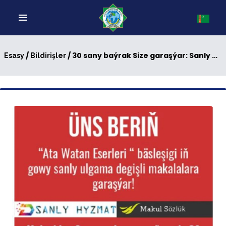
/
/ 30 sany baýrak Size garaşýar: Sanly ulgam barada Makala bäsleşigi
Esasy
Bildirişler