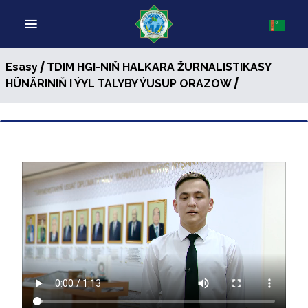
/
Esasy
TDIM HGI-NIŇ HALKARA ŽURNALISTIKASY
/
HÜNÄRINIŇ I ÝYL TALYBY ÝUSUP ORAZOW