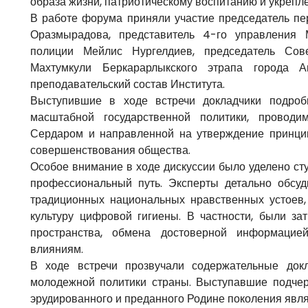
образа жизни, патриотическому воспитанию и укрепл
В работе форума приняли участие председатель п
Оразмырадова, представитель 4-го управления 
полиции Мейлис Нургелдиев, председатель Сов
Махтумкули Беркарарлыкского этрапа города 
преподавательский состав Института.
Выступившие в ходе встречи докладчики подроб
масштабной государственной политики, провод
Сердаром и направленной на утверждение принцип
совершенствования общества.
Особое внимание в ходе дискуссии было уделено с
профессиональный путь. Эксперты детально обсу
традиционных национальных нравственных устоев,
культуру цифровой гигиены. В частности, были за
пространства, обмена достоверной информаци
влияниям.
В ходе встречи прозвучали содержательные до
молодежной политики страны. Выступавшие подчер
эрудированного и преданного Родине поколения явля