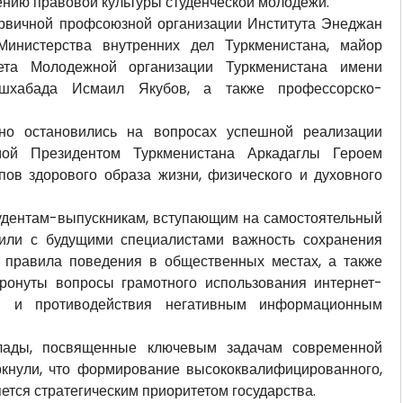
ению правовой культуры студенческой молодежи.
ервичной профсоюзной организации Института Энеджан
Министерства внутренних дел Туркменистана, майор
ета Молодежной организации Туркменистана имени
Ашхабада Исмаил Якубов, а также профессорско-
но остановились на вопросах успешной реализации
имой Президентом Туркменистана Аркадаглы Героем
ов здорового образа жизни, физического и духовного
тудентам-выпускникам, вступающим на самостоятельный
дили с будущими специалистами важность сохранения
 правила поведения в общественных местах, а также
тронуты вопросы грамотного использования интернет-
ей и противодействия негативным информационным
клады, посвященные ключевым задачам современной
кнули, что формирование высококвалифицированного,
ется стратегическим приоритетом государства.