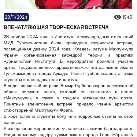
28/11/2024
1945
ВПЕЧАТЛЯЮЩАЯ ТВОРЧЕСКАЯ ВСТРЕЧА
28 ноября 2024 года в Институте международных отношений
МИД Туркменистана была проведена творческая встреча,
посвящённая девизу 2024 года «Кладезь разума Махтумкули
Фраги», организованная кафедрой теории и практики
журналистики Института. В мероприятии приняли участие
артист Государственного драматического театра имени Амана
Гульмаммедова города Аркадаг Ягмыр Гурбанназаров, а также
студенты и преподователи института.
В ходе творческой встречи Ягмыр Гурбанназаров рассказал об
образе великого поэта, который он волплотил в опере
«Махтумкули», а также о трудном жизненном пути поэта.
Приятные впечатления встрече придало чтение артистом
стихотворений Махтумкули Фраги.
В ходе встречи студенты получили подробные ответы на свои
вопросы.
В завершение мероприятия участники выразили благодарность
Национальному лидеру туркменского народа Герою-Аркадагу