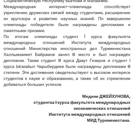
Социалистическую Республику Вьетнам и Малайзию.
Международная интернет-олимпиада способствует
укреплению дружеских связей между студентами, расширению
их кругозора и развитию научных знаний. По завершении
олимпиады победители были награждены дипломами и
памятными призами.
По итогам олимпиады студент 1 курса факультета
международных отношений Института международных
отношений Министерства иностранных дел Туркменистана
Халлымаммет Байрамов занял III место и был награждён
дипломом. Также студент III курса Давут Гезеров и студент I
курса Ысмайыл Чарыбердиев были награждены дипломами III
степени. Эти достижения свидетельствуют о высоком интересе
студентов к науке и образованию, а также об их стремлении
добиваться больших успехов.
Медине ДЖЕЙХУНОВА,
студентка I курса факультета международных
экономических отношений
Института международных отношений
МИД Туркменистана.