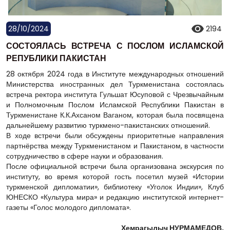
28/10/2024
2194
СОСТОЯЛАСЬ ВСТРЕЧА С ПОСЛОМ ИСЛАМСКОЙ
РЕПУБЛИКИ ПАКИСТАН
28 октября 2024 года в Институте международных отношений
Министерства иностранных дел Туркменистана состоялась
встреча ректора института Гульшат Юсуповой с Чрезвычайным
и Полномочным Послом Исламской Республики Пакистан в
Туркменистане К.К.Ахсаном Ваганом, которая была посвящена
дальнейшему развитию туркмено-пакистанских отношений.
В ходе встречи были обсуждены приоритетные направления
партнёрства между Туркменистаном и Пакистаном, в частности
сотрудничество в сфере науки и образования.
После официальной встречи была организована экскурсия по
институту, во время которой гость посетил музей «Истории
туркменской дипломатии», библиотеку «Уголок Индии», Клуб
ЮНЕСКО «Культура мира» и редакцию институтской интернет-
газеты «Голос молодого дипломата».
Хемрагылыч НУРМАМЕДОВ,