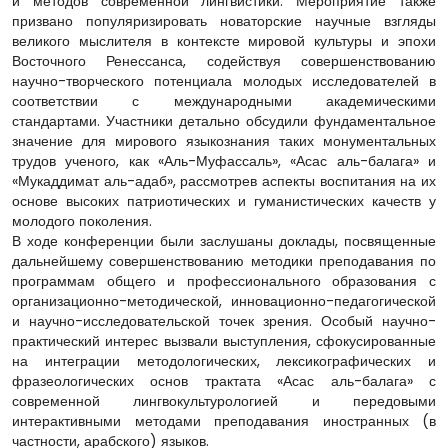
и методов современной лингвистики. Мероприятие также
призвано популяризировать новаторские научные взгляды
великого мыслителя в контексте мировой культуры и эпохи
Восточного Ренессанса, содействуя совершенствованию
научно-творческого потенциала молодых исследователей в
соответствии с международными академическими
стандартами. Участники детально обсудили фундаментальное
значение для мирового языкознания таких монументальных
трудов ученого, как «Аль-Муфассаль», «Асас аль-балага» и
«Мукаддимат аль-адаб», рассмотрев аспекты воспитания на их
основе высоких патриотических и гуманистических качеств у
молодого поколения.
В ходе конференции были заслушаны доклады, посвященные
дальнейшему совершенствованию методики преподавания по
программам общего и профессионального образования с
организационно-методической, инновационно-педагогической
и научно-исследовательской точек зрения. Особый научно-
практический интерес вызвали выступления, сфокусированные
на интеграции методологических, лексикографических и
фразеологических основ трактата «Асас аль-балага» с
современной лингвокультурологией и передовыми
интерактивными методами преподавания иностранных (в
частности, арабского) языков.