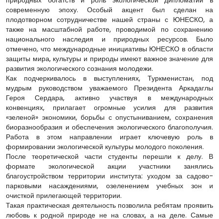
природных богатств и роль экологической дипломатии в
современную эпоху. Особый акцент был сделан на
плодотворном сотрудничестве нашей страны с ЮНЕСКО, а
также на масштабной работе, проводимой по сохранению
национального наследия и природных ресурсов. Было
отмечено, что международные инициативы ЮНЕСКО в области
защиты мира, культуры и природы имеют важное значение для
развития экологического сознания молодежи.
Как подчеркивалось в выступлениях, Туркменистан, под
мудрым руководством уважаемого Президента Аркадаглы
Героя Сердара, активно участвуя в международных
конвенциях, прилагает огромные усилия для развития
«зеленой» экономики, борьбы с опустыниванием, сохранения
биоразнообразия и обеспечения экологического благополучия.
Работа в этом направлении играет ключевую роль в
формировании экологической культуры молодого поколения.
После теоретической части студенты перешли к делу. В
формате экологической акции участники занялись
благоустройством территории института: уходом за садово-
парковыми насаждениями, озеленением учебных зон и
очисткой прилегающей территории.
Такая практическая деятельность позволила ребятам проявить
любовь к родной природе не на словах, а на деле. Самые