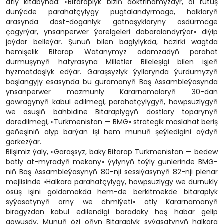
atly kitabynda: «Bitaraplyk biziň doktrinamyzdyr, ol tutuş
dünýäde parahatçylygy pugtalandyrmaga, halklaryň
arasynda dost-doganlyk gatnaşyklaryny ösdürmäge
çagyrýar, ynsanperwer ýörelgeleri dabaralandyrýar» diýip
jaýdar belleýär. Şunuň bilen baglylykda, häzirki wagtda
hemişelik Bitarap Watanymyz adamzadyň parahat
durmuşynyň hatyrasyna Milletler Bileleşigi bilen işjeň
hyzmatdaşlyk edýär. Garaşsyzlyk ýyllarynda ýurdumyzyň
başlangyjy esasynda bu guramanyň Baş Assambleýasynda
ynsanperwer mazmunly Kararnamalaryň 30-dan
gowragynyň kabul edilmegi, parahatçylygyň, howpsuzlygyň
we ösüşiň bähbidine Bitaraplygyň dostlary toparynyň
döredilmegi, «Türkmenistan — BMG» strategik maslahat beriş
geňeşiniň alyp barýan işi hem munuň şeýledigini aýdyň
görkezýär.
Bilşimiz ýaly, «Garaşsyz, baky Bitarap Türkmenistan — bedew
batly at-myradyň mekany» ýylynyň toýly günlerinde BMG-
niň Baş Assambleýasynyň 80-nji sessiýasynyň 82-nji plenar
mejlisinde «Halkara parahatçylygy, howpsuzlygy we durnukly
ösüş işini goldamakda hem-de berkitmekde bitaraplyk
syýasatynyň orny we ähmiýeti» atly Kararnamanyň
biragyzdan kabul edilendigi baradaky hoş habar gelip
gowuşdy. Munuň özi oňyn Bitaraplyk syýasatynyň halkara