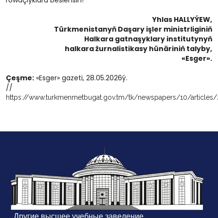
rowaçlyklara beslensin!
Yhlas HALLYÝEW,
Türkmenistanyň Daşary işler ministrliginiň
Halkara gatnaşyklary institutynyň
halkara žurnalistikasy hünäriniň talyby,
«Esger».
Çeşme:
«Esger» gazeti, 28.05.2026ý.
//
https://www.turkmenmetbugat.gov.tm/tk/newspapers/10/articles
Другие высшее учебные заведение