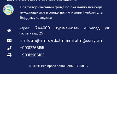
Благотворительный фонд по оказанию помощи
нуждающимся в опеке детям имени Гурбангулы
Бердымухамедова
Адрес: 744000, Туркменистан Ашхабад, ул:
Галкыныш, 25
iirmfatm@iirmfa.edu.tm, iirmfatm@sanly.tm
+99312266155
+99312266183
© 2026 Все права зашищены:
TDIMHGI