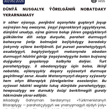
30/05/2026
1455
DÜNÝÄ NUSGALYK ÝÖRELGÄNIŇ NOBATDAKY
YKRARNAMASY
Ir säher oýanyp, penjiräni açanyňda guşlaryň joşup
saýraýan hoş owazyna, ýaşyl ýapraklaryň ygşyldysyna,
dünýäni unudyp, oýna gümra bolup ýören çagajyklaryň
gülkülerine diň salyp durşuňa, parahat durmuşyň
bahasyna ýetip bolmajak baýlykdygy baradaky
ýakymly oýlara berilýärsiň. Şol pursat parahatçylygyň,
asudalygyň, bagtyýarlygyň mekanynda abadan
durmuşyň hözirini görüp ýaşaýandygyňa bolan buýsanç
duýgulary goşalanyp kalbyňa dolýar. Ýurt
parahatçylygy, il abadançylygy üçin bolsa, ilkinji
nobatda, oýlanyşykly daşary syýasatyň durmuşa
geçirilmegi zerur. Asuda Watanymyzyň daşary syýasaty
hem oňyn Bitaraplyk ýörelgelerine esaslanýar. Bu
syýasat häzirki wagtda tutuş dünýäde parahatçylygy,
howpsuzlygy we durnukly ösüşi berkitmegiň guraly
hökmünde ykrar edilýär.
Arkadagly Gahryman Serdarymyz «Türkmenistanyň
Bitaraplygy — parahatçylygyň we ynanyşmagyň aýdyň ýoly»