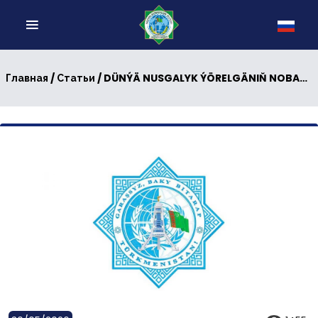
/
/ DÜNÝÄ NUSGALYK ÝÖRELGÄNIŇ NOBATDAKY YKRARNAMASY
Главная
Статьи