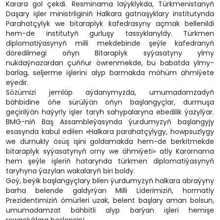
Karara gol çekdi. Resminama laýyklykda, Türkmenistanyň
Daşary işler ministrliginiň Halkara gatnaşyklary institutynda
Parahatçylyk we bitaraplyk kafedrasyny açmak bellenildi
hem-de institutyň gurluşy tassyklanyldy. Türkmen
diplomatiýasynyň milli mekdebinde şeýle kafedranyň
döredilmegi oňyn Bitaraplyk syýasatyny ylmy
nukdaýnazardan çuňňur öwrenmekde, bu babatda ylmy-
barlag, seljerme işlerini alyp barmakda möhüm ähmiýete
eýedir.
Sözümizi jemläp aýdanymyzda, umumadamzadyň
bähbidine öňe sürülýän oňyn başlangyçlar, durmuşa
geçirilýän haýyrly işler taryh sahypalaryna ebedilik ýazylýar.
BMG-niň Baş Assambleýasynda ýurdumyzyň başlangyjy
esasynda kabul edilen «Halkara parahatçylygy, howpsuzlygy
we durnukly ösüş işini goldamakda hem-de berkitmekde
bitaraplyk syýasatynyň orny we ähmiýeti» atly Kararnama
hem şeýle işleriň hatarynda türkmen diplomatiýasynyň
taryhyna ýazylan wakalaryň biri boldy.
Goý, beýik başlangyçlary bilen ýurdumyzyň halkara abraýyny
barha belende galdyrýan Milli Liderimiziň, hormatly
Prezidentimiziň ömürleri uzak, belent başlary aman bolsun,
umumadamzat bähbitli alyp barýan işleri hemişe