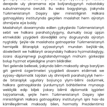
derejede uly ykrarnama eýe bolýandygynyň nobatdaky
subutnamasyna öwrüldi. Bu waka bagyşlanyp, ýakynda
Türkmenistanyň Daşary işler ministrliginiň Halkara
gatnaşyklary institutynda geçirilen maslahat hem aýratyn
ähmiýete eýe boldy.
Maslahatyň dowamynda edilen çykyşlarda Türkmenistanyň
sebit we halkara parahatçylygyny, durnukly ösüşi üpjün
etmekdäki yzygiderli döredijilikli orny dogrusynda aýratyn
nygtaldy. Şeýle-de maslahata gatnaşanlar Türkmenistanyň
hemişelik Bitaraplyk syýasatynyň mundan beýläk-de,
döwletleriň we halklaryň arasyndaky halkara hyzmatdaşlygy,
özara düşünişmegi pugtalandyrmagyň möhüm görkezijisi
bolup hyzmat etjekdigine ynam bildirdiler.
Ýeri gelende bellesek, ýakynda bilim maksatly alnyp barylýan
giň gerimli özgertmeleri yzygiderli dowam etdirmek we
syýasy-diplomatik taýdan uly ähmiýetli parahatçylyk hem-
de bitaraplyk ugurlary boýunça ylym-bilimi ösdürmek,
halkara gatnaşyklarda ýurdumyzyň bähbitlerine mynasyp
wekilçilik edip biljek ýokary bilimli diplomatik işgärleri
taýýarlamak, şeýle hem Türkmenistanyň Daşary işler
ministrliginiň Halkara gatnaşyklary institutynyň işini has-da
kämilleşdirmek maksady bilen, hormatly Prezidentimiz