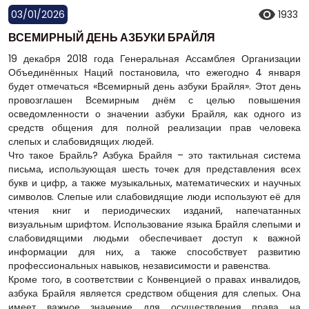
03/01/2026
1933
ВСЕМИРНЫЙ ДЕНЬ АЗБУКИ БРАЙЛЯ
19 декабря 2018 года Генеральная Ассамблея Организации
Объединённых Наций постановила, что ежегодно 4 января
будет отмечаться «Всемирный день азбуки Брайля». Этот день
провозглашен Всемирным днём с целью повышения
осведомленности о значении азбуки Брайля, как одного из
средств общения для полной реализации прав человека
слепых и слабовидящих людей.
Что такое Брайль? Азбука Брайля – это тактильная система
письма, использующая шесть точек для представления всех
букв и цифр, а также музыкальных, математических и научных
символов. Слепые или слабовидящие люди используют её для
чтения книг и периодических изданий, напечатанных
визуальным шрифтом. Использование языка Брайля слепыми и
слабовидящими людьми обеспечивает доступ к важной
информации для них, а также способствует развитию
профессиональных навыков, независимости и равенства.
Кроме того, в соответствии с Конвенцией о правах инвалидов,
азбука Брайля является средством общения для слепых. Она
имеет важное значение для осуществления права на