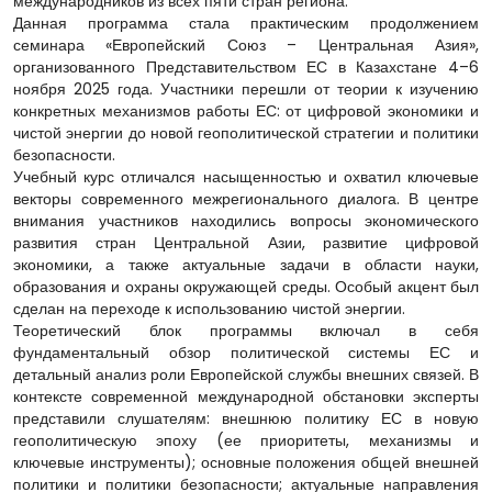
международников из всех пяти стран региона.
Данная программа стала практическим продолжением
семинара «Европейский Союз – Центральная Азия»,
организованного Представительством ЕС в Казахстане 4–6
ноября 2025 года. Участники перешли от теории к изучению
конкретных механизмов работы ЕС: от цифровой экономики и
чистой энергии до новой геополитической стратегии и политики
безопасности.
Учебный курс отличался насыщенностью и охватил ключевые
векторы современного межрегионального диалога. В центре
внимания участников находились вопросы экономического
развития стран Центральной Азии, развитие цифровой
экономики, а также актуальные задачи в области науки,
образования и охраны окружающей среды. Особый акцент был
сделан на переходе к использованию чистой энергии.
Теоретический блок программы включал в себя
фундаментальный обзор политической системы ЕС и
детальный анализ роли Европейской службы внешних связей. В
контексте современной международной обстановки эксперты
представили слушателям: внешнюю политику ЕС в новую
геополитическую эпоху (ее приоритеты, механизмы и
ключевые инструменты); основные положения общей внешней
политики и политики безопасности; актуальные направления