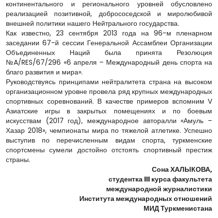
континентального и регионального уровней обусловлено
реализацией позитивной, добрососедской и миролюбивой
внешней политики нашего Нейтрального государства.
Как известно, 23 сентября 2013 года на 96-м пленарном
заседании 67-й сессии Генеральной Ассамблеи Организации
Объединенных Наций была принята Резолюция
№A/RES/67/296 «6 апреля – Международный день спорта на
благо развития и мира».
Руководствуясь принципами нейтралитета страна на высоком
организационном уровне провела ряд крупных международных
спортивных соревнований. В качестве примеров вспомним V
Азиатские игры в закрытых помещениях и по боевым
искусствам (2017 год), международное авторалли «Амуль –
Хазар 2018», чемпионаты мира по тяжелой атлетике. Успешно
выступив по перечисленным видам спорта, туркменские
спортсмены сумели достойно отстоять спортивный престиж
страны.
Сона ХАЛЫКОВА,
студентка III курса факультета
международной журналистики
Института международных отношений
МИД Туркменистана