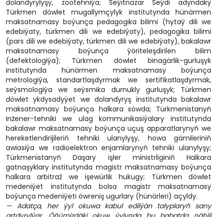
dolandyrylyşy, zootehniýa; Seýitnazar Seýdi adyndaky
Türkmen döwlet mugallymçylyk institutynda hünärmen
maksatnamasy boýunça pedagogika bilimi (hytaý dili we
edebiýaty, türkmen dili we edebiýaty), pedagogika bilimi
(pars dili we edebiýaty, türkmen dili we edebiýaty), bakalawr
maksatnamasy boýunça ýöriteleşdirilen bilim
(defektologiýa); Türkmen döwlet binagärlik-gurluşyk
institutynda hünärmen maksatnamasy boýunça
metrologiýa, standartlaşdyrmak we sertifikatlaşdyrmak,
seýsmologiýa we seýsmika durnukly gurluşyk; Türkmen
döwlet ykdysadyýet we dolandyryş institutynda bakalawr
maksatnamasy boýunça halkara söwda; Türkmenistanyň
Inžener-tehniki we ulag kommunikasiýalary institutynda
bakalawr maksatnamasy boýunça uçuş apparatlarynyň we
hereketlendirijileriň tehniki ulanylyşy, howa gämileriniň
awiasiýa we radioelektron enjamlarynyň tehniki ulanylyşy;
Türkmenistanyň Daşary işler ministrliginiň Halkara
gatnaşyklary institutynda magistr maksatnamasy boýunça
halkara arbitraž we işewürlik hukugy; Türkmen döwlet
medeniýet institutynda bolsa magistr maksatnamasy
boýunça medeniýeti öwreniş ugurlary (hünärleri) açyldy.
— Adatça, her ýyl okuwa kabul edilýän talyplaryň sany
artdyrylýar. Öňümizdäki okuw ýylynda bu babatda nähili