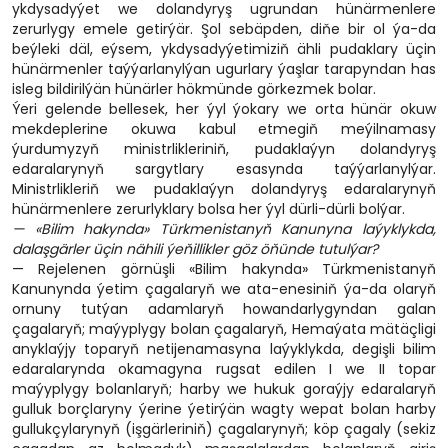
ykdysadyýet we dolandyryş ugrundan hünärmenlere
zerurlygy emele getirýär. Şol sebäpden, diňe bir ol ýa-da
beýleki däl, eýsem, ykdysadyýetimiziň ähli pudaklary üçin
hünärmenler taýýarlanylýan ugurlary ýaşlar tarapyndan has
isleg bildirilýän hünärler hökmünde görkezmek bolar.
Ýeri gelende bellesek, her ýyl ýokary we orta hünär okuw
mekdeplerine okuwa kabul etmegiň meýilnamasy
ýurdumyzyň ministrlikleriniň, pudaklaýyn dolandyryş
edaralarynyň sargytlary esasynda taýýarlanylýar.
Ministrlikleriň we pudaklaýyn dolandyryş edaralarynyň
hünärmenlere zerurlyklary bolsa her ýyl dürli-dürli bolýar.
— «Bilim hakynda» Türkmenistanyň Kanunyna laýyklykda,
dalaşgärler üçin nähili ýeňillikler göz öňünde tutulýar?
— Rejelenen görnüşli «Bilim hakynda» Türkmenistanyň
Kanunynda ýetim çagalaryň we ata-enesiniň ýa-da olaryň
ornuny tutýan adamlaryň howandarlygyndan galan
çagalaryň; maýyplygy bolan çagalaryň, Hemaýata mätäçligi
anyklaýjy toparyň netijenamasyna laýyklykda, degişli bilim
edaralarynda okamagyna rugsat edilen I we II topar
maýyplygy bolanlaryň; harby we hukuk goraýjy edaralaryň
gulluk borçlaryny ýerine ýetirýän wagty wepat bolan harby
gullukçylarynyň (işgärleriniň) çagalarynyň; köp çagaly (sekiz