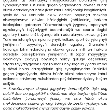
çagadan az bolmadyk) maşgalalardan bolanlaryň giriş
synaglaryndan üstünlikli geçen ýagdaýynda, döwlet hünär
bilimi edaralaryna bäsleşiksiz kabul edilýändigi kesgitlenilýär.
Şeýle-de bu Kanunda okuw dersleri boýunça mekdep
okuwçylarynyň döwlet bäsleşiginiň ýeňijileriniň,‚ halkara
bäsleşiklere gatnaşan Türkmenistanyň ýygyndy toparynyň
agzalarynyň; taýýarlygyň bedenterbiýä we sporta degişli
ugurlary (hünärleri) boýunça bilim edaralaryna okuwa girýän
Türkmenistanyň çempionlarynyň, halkara sport ýaryşlarynyň
ýeňijileriniň; taýýarlygyň döredijilik ugurlary (hünärleri)
boýunça bilim edaralaryna okuwa girýän milli we halkara
döredijilik bäsleşikleriniň ýeňijileriniň; III topar maýyplygy
bolanlaryň; çagyryş boýunça harby gullugy geçenleriň;
saýlan taýýarlygynyň ugry (hünäri) boýunça iki ýyldan az däl
iş döwri bolan dalaşgärleriň giriş synaglaryndan üstünlikli
geçen ýagdaýynda, döwlet hünär bilimi edaralaryna kabul
edilende artykmaç hukuklardan peýdalanýandyklary beýan
edilýär.
— Sowallarymyza degerli jogaplary berendigiňiz üçin sag
boluň! Size bu jogapkärli möwsümde alyp barýan işleriňizde
üstünlikleri, ýurdumyzyň ýokary we orta hünär okuw
mekdeplerine okuwa girmegi ýüreginde beslän ýaşlarymyza
bolsa maksatlarynyň myrat tapmagyny arzuw edýäris.