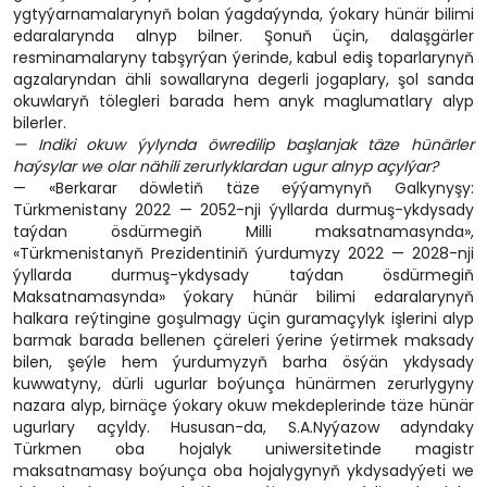
ygtyýarnamalarynyň bolan ýagdaýynda, ýokary hünär bilimi
edaralarynda alnyp bilner. Şonuň üçin, dalaşgärler
resminamalaryny tabşyrýan ýerinde, kabul ediş toparlarynyň
agzalaryndan ähli sowallaryna degerli jogaplary, şol sanda
okuwlaryň tölegleri barada hem anyk maglumatlary alyp
bilerler.
— Indiki okuw ýylynda öwredilip başlanjak täze hünärler
haýsylar we olar nähili zerurlyklardan ugur alnyp açylýar?
— «Berkarar döwletiň täze eýýamynyň Galkynyşy:
Türkmenistany 2022 — 2052-nji ýyllarda durmuş-ykdysady
taýdan ösdürmegiň Milli maksatnamasynda»,
«Türkmenistanyň Prezidentiniň ýurdumyzy 2022 — 2028-nji
ýyllarda durmuş-ykdysady taýdan ösdürmegiň
Maksatnamasynda» ýokary hünär bilimi edaralarynyň
halkara reýtingine goşulmagy üçin guramaçylyk işlerini alyp
barmak barada bellenen çäreleri ýerine ýetirmek maksady
bilen, şeýle hem ýurdumyzyň barha ösýän ykdysady
kuwwatyny, dürli ugurlar boýunça hünärmen zerurlygyny
nazara alyp, birnäçe ýokary okuw mekdeplerinde täze hünär
ugurlary açyldy. Hususan-da, S.A.Nyýazow adyndaky
Türkmen oba hojalyk uniwersitetinde magistr
maksatnamasy boýunça oba hojalygynyň ykdysadyýeti we