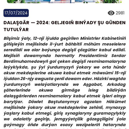
17/07/2024
2981
DALAŞGÄR — 2024: GELJEGIŇ BINÝADY ŞU GÜNDEN
TUTULÝAR
Bilşimiz ýaly, 12-nji iýulda geçirilen Ministrler Kabinetiniň
giňişleýin mejlisinde il-ýurt bähbitli möhüm meselelere
seredildi we olar boýunça degişli çözgütler kabul edildi.
Mejlisiň dowamynda hormatly Prezidentimiz Serdar
Berdimuhamedowyň gol çeken degişli resminamalaryna
laýyklykda, şu ýyl ýurdumyzyň ýokary we orta hünär
okuw mekdeplerine okuwa kabul etmek möwsümi 15-nji
iýuldan 26-njy awgusta çenli dowam eder. Häzirki wagtda
ýurdumyzyň welaýatlarynda we Aşgabat, Arkadag
şäherlerinde okuwa girmäge isleg bildirýän
dalaşgärlerden resminamalary kabul etmek işleri alnyp
barylýar. Döwlet Baştutanymyz agzalan Hökümet
mejlisinde ýokary okuw mekdeplerine zehinli, mynasyp
ýaşlary kabul etmegi, giriş synaglaryny guramaçylykly
we adalatly geçirip, jemgyýetçilik gözegçiligini ýola
goýmagy öňde durýan esasy wezipeleriň hatarynda