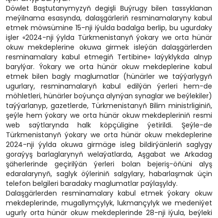
Döwlet Baştutanymyzyň degişli Buýrugy bilen tassyklanan
meýilnama esasynda, dalaşgärleriň resminamalaryny kabul
etmek möwsümine 15-nji iýulda badalga berlip, bu ugurdaky
işler «2024-nji ýylda Türkmenistanyň ýokary we orta hünär
okuw mekdeplerine okuwa girmek isleýän dalaşgärlerden
resminamalary kabul etmegiň Tertibine» laýyklykda alnyp
barylýar. Ýokary we orta hünär okuw mekdeplerine kabul
etmek bilen bagly maglumatlar (hünärler we taýýarlygyň
ugurlary, resminamalaryň kabul edilýän ýerleri hem-de
möhletleri, hünärler boýunça alynýan synaglar we beýlekiler)
taýýarlanyp, gazetlerde, Türkmenistanyň Bilim ministrliginiň,
şeýle hem ýokary we orta hünär okuw mekdepleriniň resmi
web saýtlarynda halk köpçüligine ýetirildi. Şeýle-de
Türkmenistanyň ýokary we orta hünär okuw mekdeplerine
2024-nji ýylda okuwa girmäge isleg bildirýänleriň saglygy
goraýyş barlaglarynyň welaýatlarda, Aşgabat we Arkadag
şäherlerinde geçirilýän ýerleri bolan bejeriş-öňüni alyş
edaralarynyň, saglyk öýleriniň salgylary, habarlaşmak üçin
telefon belgileri baradaky maglumatlar paýlaşyldy.
Dalaşgärlerden resminamalary kabul etmek ýokary okuw
mekdeplerinde, mugallymçylyk, lukmançylyk we medeniýet
ugurly orta hünär okuw mekdeplerinde 28-nji iýula, beýleki