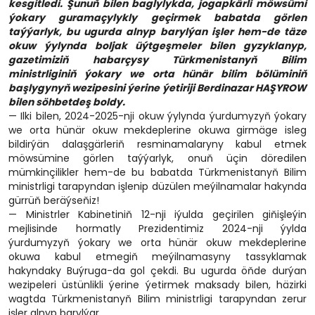
kesgitledi. Şunuň bilen baglylykda, jogapkärli möwsümi
ýokary guramaçylykly geçirmek babatda görlen
taýýarlyk, bu ugurda alnyp barylýan işler hem-de täze
okuw ýylynda boljak üýtgeşmeler bilen gyzyklanyp,
gazetimiziň habarçysy Türkmenistanyň Bilim
ministrliginiň ýokary we orta hünär bilim bölüminiň
başlygynyň wezipesini ýerine ýetiriji Berdinazar HAŞYROW
bilen söhbetdeş boldy.
— Ilki bilen, 2024-2025-nji okuw ýylynda ýurdumyzyň ýokary
we orta hünär okuw mekdeplerine okuwa girmäge isleg
bildirýän dalaşgärleriň resminamalaryny kabul etmek
möwsümine görlen taýýarlyk, onuň üçin döredilen
mümkinçilikler hem-de bu babatda Türkmenistanyň Bilim
ministrligi tarapyndan işlenip düzülen meýilnamalar hakynda
gürrüň beräýseňiz!
— Ministrler Kabinetiniň 12-nji iýulda geçirilen giňişleýin
mejlisinde hormatly Prezidentimiz 2024-nji ýylda
ýurdumyzyň ýokary we orta hünär okuw mekdeplerine
okuwa kabul etmegiň meýilnamasyny tassyklamak
hakyndaky Buýruga-da gol çekdi. Bu ugurda öňde durýan
wezipeleri üstünlikli ýerine ýetirmek maksady bilen, häzirki
wagtda Türkmenistanyň Bilim ministrligi tarapyndan zerur
işler alnyp barylýar.