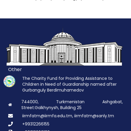
Other
The Charity Fund for Providing Assistance to
Children in Need of Guardianship named after
Gurbanguly Berdimuhamedov
744000, Turkmenistan Ashgabat,
Street:Galkhynysh, Building 25
iirmfatm@iirmfa.edu.tm, iirmfatm@sanly.tm
+99312266155