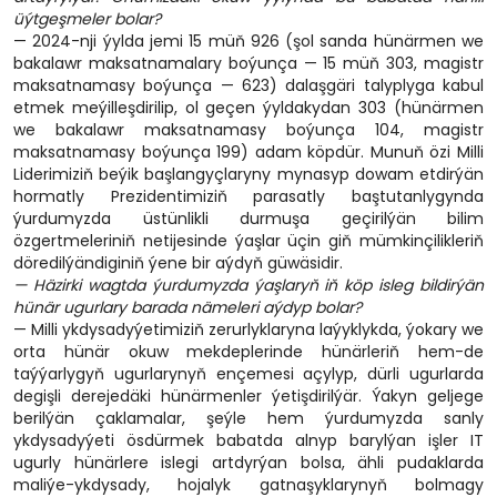
üýtgeşmeler bolar?
— 2024-nji ýylda jemi 15 müň 926 (şol sanda hünärmen we
bakalawr maksatnamalary boýunça — 15 müň 303, magistr
maksatnamasy boýunça — 623) dalaşgäri talyplyga kabul
etmek meýilleşdirilip, ol geçen ýyldakydan 303 (hünärmen
we bakalawr maksatnamasy boýunça 104, magistr
maksatnamasy boýunça 199) adam köpdür. Munuň özi Milli
Liderimiziň beýik başlangyçlaryny mynasyp dowam etdirýän
hormatly Prezidentimiziň parasatly baştutanlygynda
ýurdumyzda üstünlikli durmuşa geçirilýän bilim
özgertmeleriniň netijesinde ýaşlar üçin giň mümkinçilikleriň
döredilýändiginiň ýene bir aýdyň güwäsidir.
— Häzirki wagtda ýurdumyzda ýaşlaryň iň köp isleg bildirýän
hünär ugurlary barada nämeleri aýdyp bolar?
— Milli ykdysadyýetimiziň zerurlyklaryna laýyklykda, ýokary we
orta hünär okuw mekdeplerinde hünärleriň hem-de
taýýarlygyň ugurlarynyň ençemesi açylyp, dürli ugurlarda
degişli derejedäki hünärmenler ýetişdirilýär. Ýakyn geljege
berilýän çaklamalar, şeýle hem ýurdumyzda sanly
ykdysadyýeti ösdürmek babatda alnyp barylýan işler IT
ugurly hünärlere islegi artdyrýan bolsa, ähli pudaklarda
maliýe-ykdysady, hojalyk gatnaşyklarynyň bolmagy