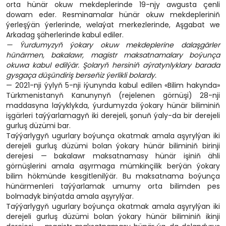
orta hünär okuw mekdeplerinde 19-njy awgusta çenli
dowam eder. Resminamalar hünär okuw mekdepleriniň
ýerleşýän ýerlerinde, welaýat merkezlerinde, Aşgabat we
Arkadag şäherlerinde kabul ediler.
— Ýurdumyzyň ýokary okuw mekdeplerine dalaşgärler
hünärmen, bakalawr, magistr maksatnamalary boýunça
okuwa kabul edilýär. Şolaryň hersiniň aýratynlyklary barada
gysgaça düşündiriş berseňiz ýerlikli bolardy.
— 2021-nji ýylyň 5-nji iýunynda kabul edilen «Bilim hakynda»
Türkmenistanyň Kanunynyň (rejelenen görnüşi) 28-nji
maddasyna laýyklykda, ýurdumyzda ýokary hünär biliminiň
işgärleri taýýarlamagyň iki derejeli, şonuň ýaly-da bir derejeli
gurluş düzümi bar.
Taýýarlygyň ugurlary boýunça okatmak amala aşyrylýan iki
derejeli gurluş düzümi bolan ýokary hünär biliminiň birinji
derejesi — bakalawr maksatnamasy hünär işiniň ähli
görnüşlerini amala aşyrmaga mümkinçilik berýän ýokary
bilim hökmünde kesgitlenilýär. Bu maksatnama boýunça
hünärmenleri taýýarlamak umumy orta bilimden pes
bolmadyk binýatda amala aşyrylýar.
Taýýarlygyň ugurlary boýunça okatmak amala aşyrylýan iki
derejeli gurluş düzümi bolan ýokary hünär biliminiň ikinji