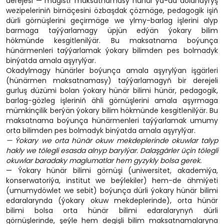
derejesi — magistr maksatnamasy hünär ýa-da dolandyryş
wezipeleriniň birnäçesini özbaşdak çözmäge, pedagogik işiň
dürli görnüşlerini geçirmäge we ylmy-barlag işlerini alyp
barmaga taýýarlamagy üpjün edýän ýokary bilim
hökmünde kesgitlenilýär. Bu maksatnama boýunça
hünärmenleri taýýarlamak ýokary bilimden pes bolmadyk
binýatda amala aşyrylýar.
Okadylmagy hünärler boýunça amala aşyrylýan işgärleri
(hünärmen maksatnamasy) taýýarlamagyň bir derejeli
gurluş düzümi bolan ýokary hünär bilimi hünär, pedagogik,
barlag-gözleg işleriniň ähli görnüşlerini amala aşyrmaga
mümkinçilik berýän ýokary bilim hökmünde kesgitlenilýär. Bu
maksatnama boýunça hünärmenleri taýýarlamak umumy
orta bilimden pes bolmadyk binýatda amala aşyrylýar.
— Ýokary we orta hünär okuw mekdeplerinde okuwlar talyp
hakly we tölegli esasda alnyp barylýar. Dalaşgärler üçin tölegli
okuwlar baradaky maglumatlar hem gyzykly bolsa gerek.
— Ýokary hünär bilimi görnüşi (uniwersitet, akademiýa,
konserwatoriýa, institut we beýlekiler) hem-de ähmiýeti
(umumydöwlet we sebit) boýunça dürli ýokary hünär bilimi
edaralarynda (ýokary okuw mekdeplerinde), orta hünär
bilimi bolsa orta hünär bilimi edaralarynyň dürli
görnüşlerinde, şeýle hem degişli bilim maksatnamalaryna