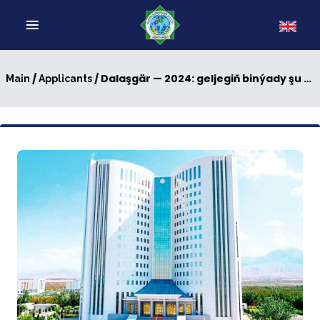
/
/ Dalaşgär — 2024: geljegiň binýady şu günden tutulýar
Main
Applicants