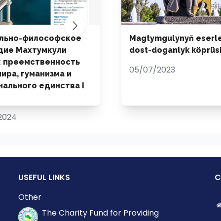
льно-философское
Magtymgulynyň eserle
дие Махтумкули
dost-doganlyk köprüs
: преемственность
05/07/2023
ира, гуманизма и
нального единства I
2024
USEFUL LINKS
C
Other
The Charity Fund for Providing