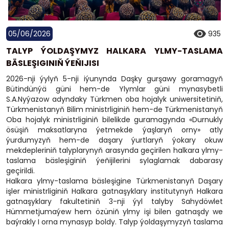
05/06/2026
935
TALYP ÝOLDAŞYMYZ HALKARA YLMY-TASLAMA
BÄSLEŞIGINIŇ ÝEŇIJISI
2026-nji ýylyň 5-nji iýunynda Daşky gurşawy goramagyň
Bütindünýä güni hem-de Ylymlar güni mynasybetli
S.A.Nyýazow adyndaky Türkmen oba hojalyk uniwersitetiniň,
Türkmenistanyň Bilim ministrliginiň hem-de Türkmenistanyň
Oba hojalyk ministrliginiň bilelikde guramagynda «Durnukly
ösüşiň maksatlaryna ýetmekde ýaşlaryň orny» atly
ýurdumyzyň hem-de daşary ýurtlaryň ýokary okuw
mekdepleriniň talyplarynyň arasynda geçirilen halkara ylmy-
taslama bäsleşiginiň ýeňijilerini sylaglamak dabarasy
geçirildi.
Halkara ylmy-taslama bäsleşigine Türkmenistanyň Daşary
işler ministrliginiň Halkara gatnaşyklary institutynyň Halkara
gatnaşyklary fakultetiniň 3-nji ýyl talyby Sahydöwlet
Hümmetjumaýew hem özüniň ylmy işi bilen gatnaşdy we
baýrakly I orna mynasyp boldy. Talyp ýoldaşymyzyň taslama