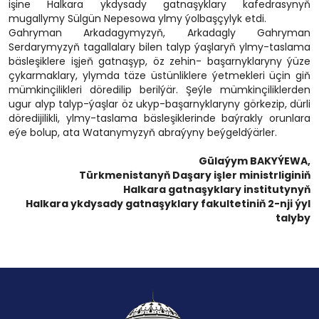
işine Halkara ykdysady gatnaşyklary kafedrasynyň
mugallymy Sülgün Nepesowa ylmy ýolbaşçylyk etdi.
Gahryman Arkadagymyzyň, Arkadagly Gahryman
Serdarymyzyň tagallalary bilen talyp ýaşlaryň ylmy-taslama
bäsleşiklere işjeň gatnaşyp, öz zehin- başarnyklaryny ýüze
çykarmaklary, ylymda täze üstünliklere ýetmekleri üçin giň
mümkinçilikleri döredilip berilýär. Şeýle mümkinçiliklerden
ugur alyp talyp-ýaşlar öz ukyp-başarnyklaryny görkezip, dürli
döredijilikli, ylmy-taslama bäsleşiklerinde baýrakly orunlara
eýe bolup, ata Watanymyzyň abraýyny beýgeldýärler.
Gülaýym BAKYÝEWA,
Türkmenistanyň Daşary işler ministrliginiň
Halkara gatnaşyklary institutynyň
Halkara ykdysady gatnaşyklary fakultetiniň 2-nji ýyl
talyby