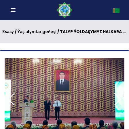
/
/ TALYP ÝOLDAŞYMYZ HALKARA YLMY-TASLAMA BÄSLEŞIGINIŇ ÝEŇIJISI
Esasy
Ýaş alymlar geňeşi