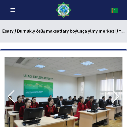
/
/ “Merkezi Aziýa + Russiýa sammitleriniň daşary ykdysady ähmiýeti” atly okuw seminary geçirildi
Esasy
Durnukly ösüş maksatlary boýunça ylmy merkezi