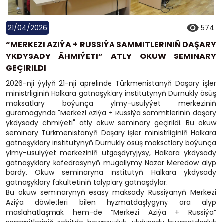
21/04/2026
574
“MERKEZI AZIÝA + RUSSIÝA SAMMITLERINIŇ DAŞARY
YKDYSADY ÄHMIÝETI” ATLY OKUW SEMINARY
GEÇIRILDI
2026-nji ýylyň 21-nji aprelinde Türkmenistanyň Daşary işler
ministrliginiň Halkara gatnaşyklary institutynyň Durnukly ösüş
maksatlary boýunça ylmy-usulyýet merkeziniň
guramagynda "Merkezi Aziýa + Russiýa sammitleriniň daşary
ykdysady ähmiýeti" atly okuw seminary geçirildi. Bu okuw
seminary Türkmenistanyň Daşary işler ministrliginiň Halkara
gatnaşyklary institutynyň Durnukly ösüş maksatlary boýunça
ylmy-usulyýet merkeziniň utgaşdyryjysy, Halkara ykdysady
gatnaşyklary kafedrasynyň mugallymy Nazar Meredow alyp
bardy. Okuw seminaryna institutyň Halkara ykdysady
gatnaşyklary fakultetiniň talyplary gatnaşdylar.
Bu okuw seminarynyň esasy maksady Russiýanyň Merkezi
Aziýa döwletleri bilen hyzmatdaşlygyny ara alyp
maslahatlaşmak hem-de “Merkezi Aziýa + Russiýa”