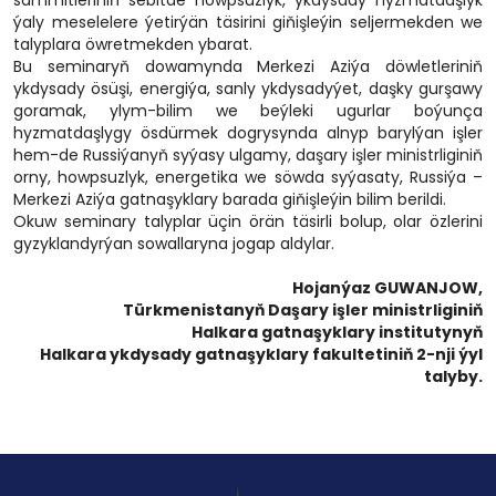
sammitleriniň sebitde howpsuzlyk, ykdysady hyzmatdaşlyk
ýaly meselelere ýetirýän täsirini giňişleýin seljermekden we
talyplara öwretmekden ybarat.
Bu seminaryň dowamynda Merkezi Aziýa döwletleriniň
ykdysady ösüşi, energiýa, sanly ykdysadyýet, daşky gurşawy
goramak, ylym-bilim we beýleki ugurlar boýunça
hyzmatdaşlygy ösdürmek dogrysynda alnyp barylýan işler
hem-de Russiýanyň syýasy ulgamy, daşary işler ministrliginiň
orny, howpsuzlyk, energetika we söwda syýasaty, Russiýa –
Merkezi Aziýa gatnaşyklary barada giňişleýin bilim berildi.
Okuw seminary talyplar üçin örän täsirli bolup, olar özlerini
gyzyklandyrýan sowallaryna jogap aldylar.
Hojanýaz GUWANJOW,
Türkmenistanyň Daşary işler ministrliginiň
Halkara gatnaşyklary institutynyň
Halkara ykdysady gatnaşyklary fakultetiniň 2-nji ýyl
talyby.