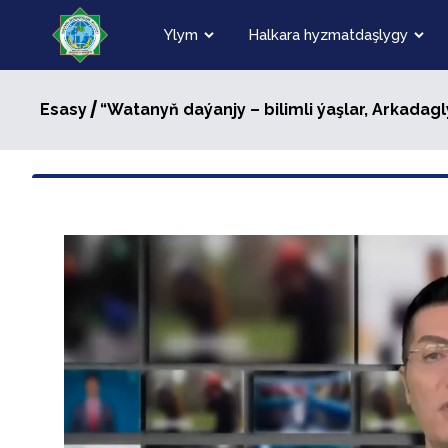
Ylym
Halkara hyzmatdaşlygy
/
Esasy
“Watanyň daýanjy – bilimli ýaşlar, Arkada