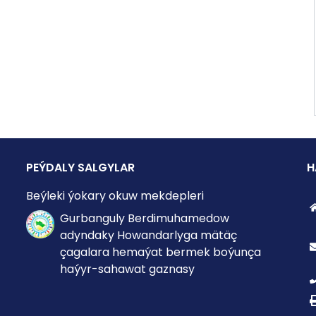
PEÝDALY SALGYLAR
H
Beýleki ýokary okuw mekdepleri
Gurbanguly Berdimuhamedow
adyndaky Howandarlyga mätäç
çagalara hemaýat bermek boýunça
haýyr-sahawat gaznasy