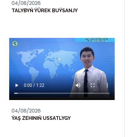
04/08/2026
TALYBYŇ ÝÜREK BUÝSANJY
04/08/2026
ÝAŞ ZEHINIŇ USSATLYGY