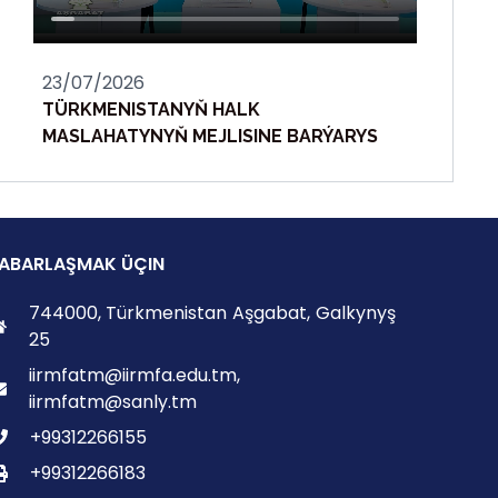
23/07/2026
TÜRKMENISTANYŇ HALK
MASLAHATYNYŇ MEJLISINE BARÝARYS
ABARLAŞMAK ÜÇIN
744000, Türkmenistan Aşgabat, Galkynyş
25
iirmfatm@iirmfa.edu.tm,
iirmfatm@sanly.tm
+99312266155
+99312266183