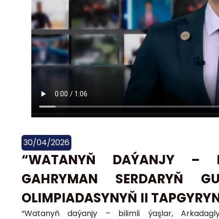
30/04/2026
“WATANYŇ DAÝANJY – BI
GAHRYMAN SERDARYŇ GU
OLIMPIADASYNYŇ II TAPGYRYN
“Watanyň daýanjy – bilimli ýaşlar, Arkadag