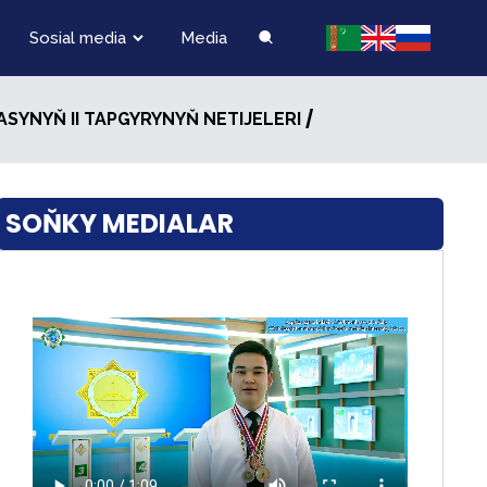
Sosial media
Media
/
IADASYNYŇ II TAPGYRYNYŇ NETIJELERI
SOŇKY MEDIALAR