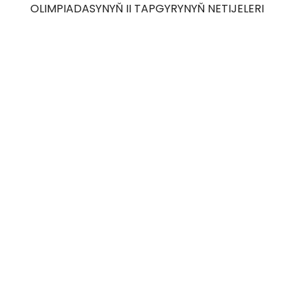
OLIMPIADASYNYŇ II TAPGYRYNYŇ NETIJELERI