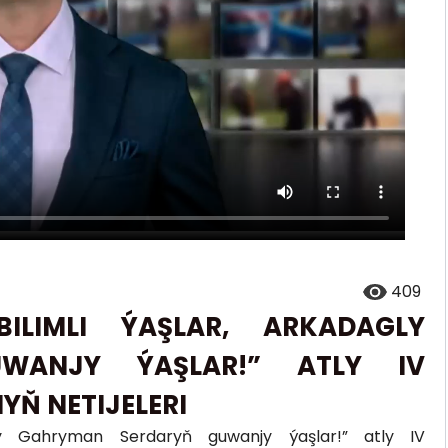
409
LIMLI ÝAŞLAR, ARKADAGLY
WANJY ÝAŞLAR!” ATLY IV
YŇ NETIJELERI
ly Gahryman Serdaryň guwanjy ýaşlar!” atly IV