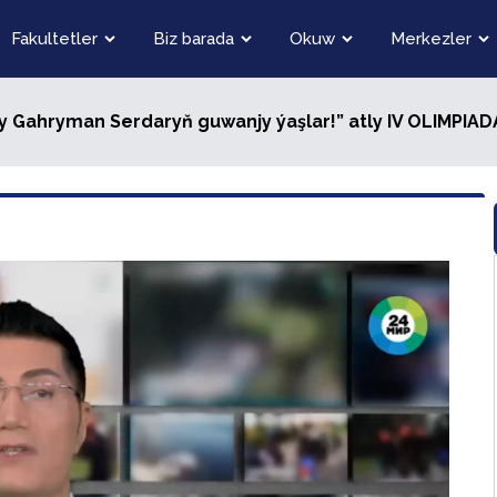
Fakultetler
Biz barada
Okuw
Merkezler
gly Gahryman Serdaryň guwanjy ýaşlar!” atly IV OLIMP