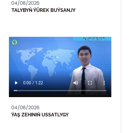
04/08/2026
TALYBYŇ ÝÜREK BUÝSANJY
04/08/2026
ÝAŞ ZEHINIŇ USSATLYGY