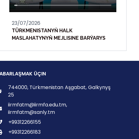
23/07/2026
TÜRKMENISTANYŇ HALK
MASLAHATYNYŇ MEJLISINE BARÝARYS
ABARLAŞMAK ÜÇIN
744000, Türkmenistan Aşgabat, Galkynyş
25
iirmfatm@iirmfa.edu.tm,
iirmfatm@sanly.tm
+99312266155
+99312266183