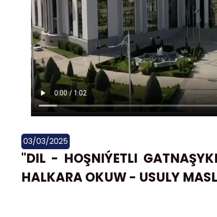
03/03/2025
"DIL - HOŞNIÝETLI GATNAŞY
HALKARA OKUW - USULY MAS