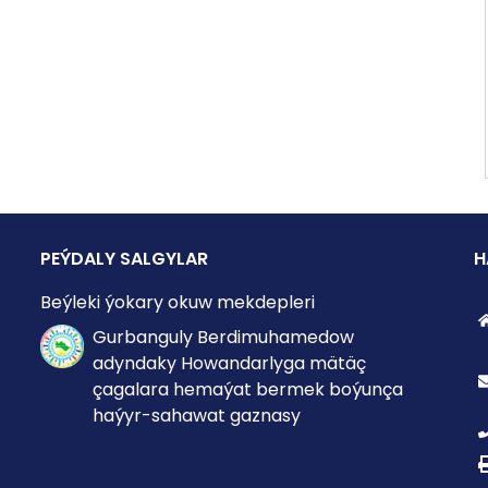
PEÝDALY SALGYLAR
H
Beýleki ýokary okuw mekdepleri
Gurbanguly Berdimuhamedow
adyndaky Howandarlyga mätäç
çagalara hemaýat bermek boýunça
haýyr-sahawat gaznasy