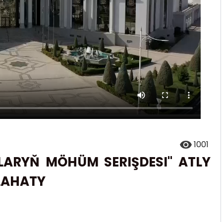
1001
KLARYŇ MÖHÜM SERIŞDESI" ATLY
LAHATY