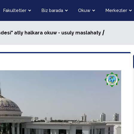
Fakultetler
Biz barada
Okuw
Merkezler
/
şdesi" atly halkara okuw - usuly maslahaty