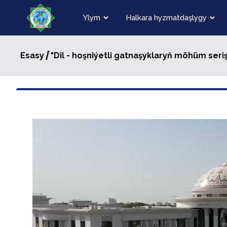
Ylym
Halkara hyzmatdaşlygy
/
Esasy
"Dil - hoşniýetli gatnaşyklaryň möhüm seri