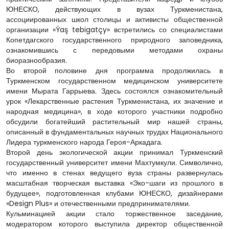
ЮНЕСКО, действующих в вузах Туркменистана,
ассоциированных школ столицы и активисты общественной
организации «Ýaş tebigatçy» встретились со специалистами
Копетдагского государственного природного заповедника,
ознакомившись с передовыми методами охраны
биоразнообразия.
Во второй половине дня программа продолжилась в
Туркменском государственном медицинском университете
имени Мырата Гаррыева. Здесь состоялся ознакомительный
урок «Лекарственные растения Туркменистана, их значение и
народная медицина», в ходе которого участники подробно
обсудили богатейший растительный мир нашей страны,
описанный в фундаментальных научных трудах Национального
Лидера туркменского народа Героя-Аркадага.
Второй день экологической акции принимал Туркменский
государственный университет имени Махтумкули. Символично,
что именно в стенах ведущего вуза страны развернулась
масштабная творческая выставка «Эко-шаги из прошлого в
будущее», подготовленная клубами ЮНЕСКО, дизайнерами
«Design Plus» и отечественными предпринимателями.
Кульминацией акции стало торжественное заседание,
модератором которого выступила директор общественной