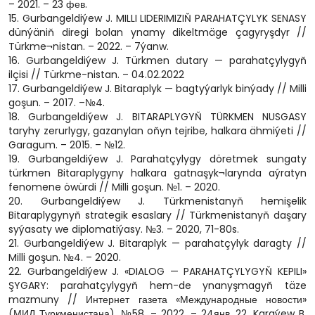
– 2021. – 23 фев.
15. Gurbangeldiýew J. MILLI LIDERIMIZIŇ PARAHATÇYLYK SENASY
dünýäniň diregi bolan ynamy dikeltmäge çagyryşdyr //
Türkme¬nistan. – 2022. – 7ýanw.
16. Gurbangeldiýew J. Türkmen dutary — parahatçylygyň
ilçisi // Türkme-nistan. – 04.02.2022
17. Gurbangeldiýew J. Bitaraplyk — bagtyýarlyk binýady // Milli
goşun. – 2017. –№4.
18. Gurbangeldiýew J. BITARAPLYGYŇ TÜRKMEN NUSGASY
taryhy zerurlygy, gazanylan oňyn tejribe, halkara ähmiýeti //
Garagum. – 2015. – №12.
19. Gurbangeldiýew J. Parahatçylygy döretmek sungaty
türkmen Bitaraplygyny halkara gatnaşyk¬larynda aýratyn
fenomene öwürdi // Milli goşun. №1. – 2020.
20. Gurbangeldiýew J. Türkmenistanyň hemişelik
Bitaraplygynyň strategik esaslary // Türkmenistanyň daşary
syýasaty we diplomatiýasy. №3. – 2020, 71-80s.
21. Gurbangeldiýew J. Bitaraplyk — parahatçylyk daragty //
Milli goşun. №4. – 2020.
22. Gurbangeldiýew J. «DIALOG — PARAHATÇYLYGYŇ KEPILI»
ŞYGARY: parahatçylygyň hem-de ynanyşmagyň täze
mazmuny // Интернет газета «Международные новости»
(МИД Туркменистана), №58, – 2022, – 24янв. 22. Karaýew B.