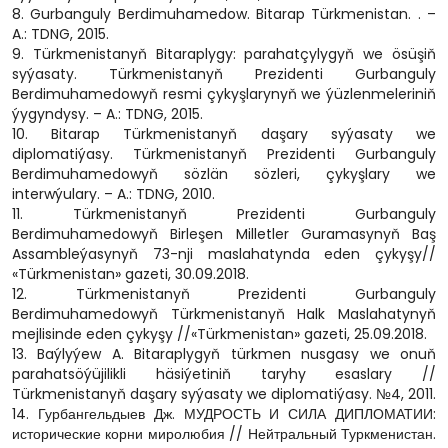
8. Gurbanguly Berdimuhamedow. Bitarap Türkmenistan. . –
A.: TDNG, 2015.
9. Türkmenistanyň Bitaraplygy: parahatçylygyň we ösüşiň
syýasaty. Türkmenistanyň Prezidenti Gurbanguly
Berdimuhamedowyň resmi çykyşlarynyň we ýüzlenmeleriniň
ýygyndysy. – A.: TDNG, 2015.
10. Bitarap Türkmenistanyň daşary syýasaty we
diplomatiýasy. Türkmenistanyň Prezidenti Gurbanguly
Berdimuhamedowyň sözlän sözleri, çykyşlary we
interwýulary. – A.: TDNG, 2010.
11. Türkmenistanyň Prezidenti Gurbanguly
Berdimuhamedowyň Birleşen Milletler Guramasynyň Baş
Assambleýasynyň 73-nji maslahatynda eden çykyşy//
«Türkmenistan» gazeti, 30.09.2018.
12. Türkmenistanyň Prezidenti Gurbanguly
Berdimuhamedowyň Türkmenistanyň Halk Maslahatynyň
mejlisinde eden çykyşy //«Türkmenistan» gazeti, 25.09.2018.
13. Baýlyýew A. Bitaraplygyň türkmen nusgasy we onuň
parahatsöýüjilikli häsiýetiniň taryhy esaslary //
Türkmenistanyň daşary syýasaty we diplomatiýasy. №4, 2011.
14. Гурбангельдыев Дж. МУДРОСТЬ И СИЛА ДИПЛОМАТИИ:
исторические корни миролюбия // Нейтральный Туркменистан.