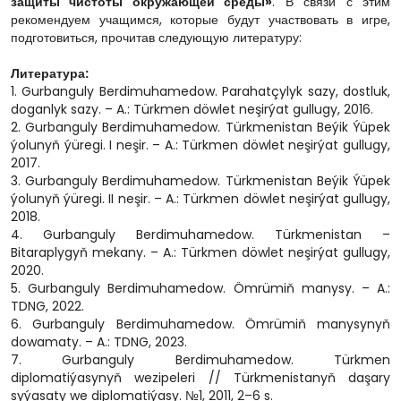
защиты чистоты окружающей среды»
. В связи с этим
рекомендуем учащимся, которые будут участвовать в игре,
подготовиться, прочитав следующую литературу:
Литература:
1. Gurbanguly Berdimuhamedow. Parahatçylyk sazy, dostluk,
doganlyk sazy. – A.: Türkmen döwlet neşirýat gullugy, 2016.
2. Gurbanguly Berdimuhamedow. Türkmenistan Beýik Ýüpek
ýolunyň ýüregi. I neşir. – A.: Türkmen döwlet neşirýat gullugy,
2017.
3. Gurbanguly Berdimuhamedow. Türkmenistan Beýik Ýüpek
ýolunyň ýüregi. II neşir. – A.: Türkmen döwlet neşirýat gullugy,
2018.
4. Gurbanguly Berdimuhamedow. Türkmenistan –
Bitaraplygyň mekany. – A.: Türkmen döwlet neşirýat gullugy,
2020.
5. Gurbanguly Berdimuhamedow. Ömrümiň manysy. – A.:
TDNG, 2022.
6. Gurbanguly Berdimuhamedow. Ömrümiň manysynyň
dowamaty. – A.: TDNG, 2023.
7. Gurbanguly Berdimuhamedow. Türkmen
diplomatiýasynyň wezipeleri // Türkmenistanyň daşary
syýasaty we diplomatiýasy. №1, 2011, 2–6 s.