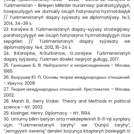
Türkmenistan – Birleşen Milletler Guramasy: parahatçylygyň,
howpsuzlygyň we durnukly ösüşiň hatyrasyna hyzmatdaşlyk
// Türkmenistanyň daşary syýasaty we diplomatiýasy. №3,
2014, 34–39 s.
23. Karaýew B. Türkmenistanyň daşary-syýasy strategiýasy:
parahatçylygyň we ösüşiň hatyrasyna hyzmatdaşlygyň täze
sepgitleri // Türkmenistanyň daşary syýasaty we
diplomatiýasy. №4, 2012, 16–24 s.
24. B.Karaýew, N.Gurbanow, G.Joraýew. Türkmenistanyň
daşary syýasaty. Türkmen döwlet neşirýat gullugy, 2017.
25. Ганюшкин Б. В. Нейтралитет и неприсоединение.– Москва,
1965.
26. Вахрушев Ю. П. Основы теории международных отношений.
– Иркутск, 2008
27. Теория международных отношений: Хрестоматия. – Москва,
2002.
28. Marsh В., Gerry Stoker. Theory and Methods in political
science.– NY, 2002.
29. Kissinger, Henry. Diplomacy. – NY, 1994.
30. Umumy bilim berýän orta mekdepleriniň 9-11-nji synplary
üçin “Türkmenistanyň taryhy” we “Dünýä taryhy”,
“Jemgyýeti öwreniş” dersleri boýunça kitaplaryň bäsleşigiň IV