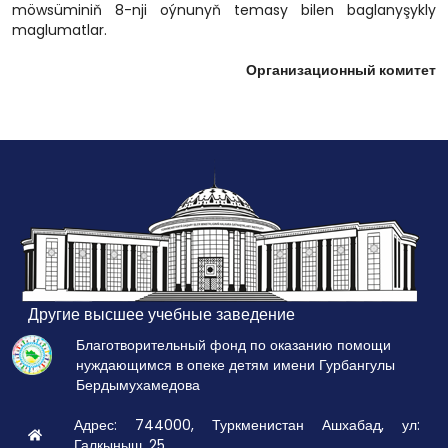
möwsüminiň 8-nji oýnunyň temasy bilen baglanyşykly
maglumatlar.
Организационный комитет
Другие высшее учебные заведение
Благотворительный фонд по оказанию помощи
нуждающимся в опеке детям имени Гурбангулы
Бердымухамедова
Адрес: 744000, Туркменистан Ашхабад, ул:
Галкыныш, 25