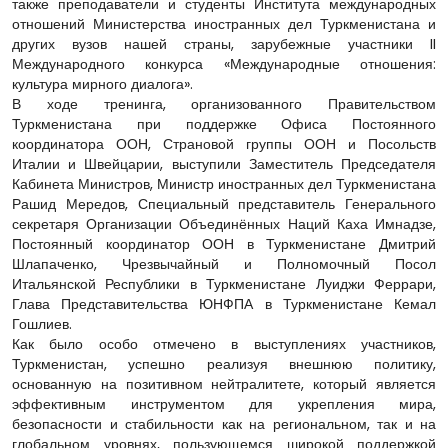
также преподаватели и студенты Института международных
отношений Министерства иностранных дел Туркменистана и
других вузов нашей страны, зарубежные участники II
Международного конкурса «Международные отношения:
культура мирного диалога».
В ходе тренинга, организованного Правительством
Туркменистана при поддержке Офиса Постоянного
координатора ООН, Страновой группы ООН и Посольств
Италии и Швейцарии, выступили Заместитель Председателя
Кабинета Министров, Министр иностранных дел Туркменистана
Рашид Мередов, Специальный представитель Генерального
секретаря Организации Объединённых Наций Каха Имнадзе,
Постоянный координатор ООН в Туркменистане Дмитрий
Шлапаченко, Чрезвычайный и Полномочный Посол
Итальянской Республики в Туркменистане Луиджи Феррари,
Глава Представительства ЮНФПА в Туркменистане Кемал
Гошлиев.
Как было особо отмечено в выступлениях участников,
Туркменистан, успешно реализуя внешнюю политику,
основанную на позитивном нейтралитете, который является
эффективным инструментом для укрепления мира,
безопасности и стабильности как на региональном, так и на
глобальном уровнях, пользующемся широкой поддержкой