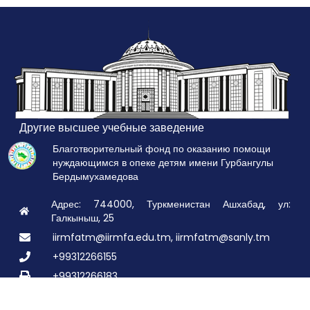
Другие высшее учебные заведение
Благотворительный фонд по оказанию помощи
нуждающимся в опеке детям имени Гурбангулы
Бердымухамедова
Адрес: 744000, Туркменистан Ашхабад, ул:
Галкыныш, 25
iirmfatm@iirmfa.edu.tm, iirmfatm@sanly.tm
+99312266155
+99312266183
© 2026 Все права зашищены:
TDIMHGI