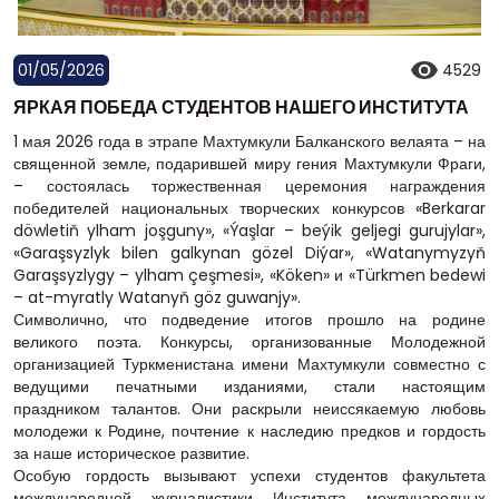
01/05/2026
4529
ЯРКАЯ ПОБЕДА СТУДЕНТОВ НАШЕГО ИНСТИТУТА
1 мая 2026 года в этрапе Махтумкули Балканского велаята – на
священной земле, подарившей миру гения Махтумкули Фраги,
– состоялась торжественная церемония награждения
победителей национальных творческих конкурсов «Berkarar
döwletiň ylham joşguny», «Ýaşlar – beýik geljegi gurujylar»,
«Garaşsyzlyk bilen galkynan gözel Diýar», «Watanymyzyň
Garaşsyzlygy – ylham çeşmesi», «Köken» и «Türkmen bedewi
– at-myratly Watanyň göz guwanjy».
Символично, что подведение итогов прошло на родине
великого поэта. Конкурсы, организованные Молодежной
организацией Туркменистана имени Махтумкули совместно с
ведущими печатными изданиями, стали настоящим
праздником талантов. Они раскрыли неиссякаемую любовь
молодежи к Родине, почтение к наследию предков и гордость
за наше историческое развитие.
Особую гордость вызывают успехи студентов факультета
международной журналистики Института международных