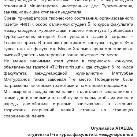
отношений Министерства иностранных дел Туркменистана,
занявших высшие ступени пьедестала.
Среди триумфаторов творческого состязания, организованного
газетой «Nesil», особо отличился студент 5-го курса факультета
международной журналистики нашего института Гурбансахет
Гурбансахедов, который был удостоен высшей награды –
Главного приза. В этом же престижном конкурсе студент 3-го
курса того же факультета Ыхлас Халлыев продемонстрировал
высокий уровень мастерства и занял почетное 1-е место.
Не менее значимым стал успех в творческом конкурсе,
объявленном газетой «Türkmenistan», где студент 5-го курса
факультета международной журналистики Мятгурбан
Мятгурбанов также завоевал 1-е место. Победители были
награждены почетными грамотами и памятными подарками.
Мы искренне поздравляем наших талантливых сверстников с
этими достижениями и от всей души желаем, чтобы их имена и
впредь достойными строками вписывались в летопись
творческих свершений нашей страны на страницах
современной печати.
Огулмайса АТАЕВА,
студентка 1-го курса факультета международной