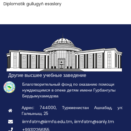
Diplomatik gullugyň esaslary
Другие высшее учебные заведение
Благотворительный фонд по оказанию помощи
нуждающимся в опеке детям имени Гурбангулы
Бердымухамедова
Адрес: 744000, Туркменистан Ашхабад, ул:
Галкыныш, 25
iirmfatm@iirmfa.edu.tm, iirmfatm@sanly.tm
+99312266155