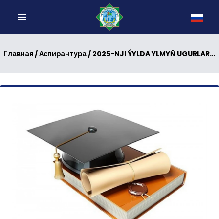
/
/ 2025-NJI ÝYLDA YLMYŇ UGURLARY BOÝUNÇA ASPIRANTURA, DOKTORANTURA KABUL EDILJEK ASPIRANTLARYŇ, DOKTORANTLARYŇ HEM-DE ALYMLYK DEREJELERINE DALAŞGÄRLIGE HASABA ALYNJAK DALAŞGÄRLERIŇ SANY BARADA MAGLUMAT
Главная
Аспирантура