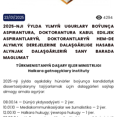
23/01/2025
4294
2025-NJI ÝYLDA YLMYŇ UGURLARY BOÝUNÇA
ASPIRANTURA, DOKTORANTURA KABUL EDILJEK
ASPIRANTLARYŇ, DOKTORANTLARYŇ HEM-DE
ALYMLYK DEREJELERINE DALAŞGÄRLIGE HASABA
ALYNJAK DALAŞGÄRLERIŇ SANY BARADA
MAGLUMAT
TÜRKMENISTANYŇ DAŞARY IŞLER MINISTRLIGI
Halkara gatnaşyklary instituty
2025-nji ýylda aşakdaky hünärler boýunça kandidatlyk
dissertasiýalaryny taýýarlamak üçin dalaşgärleri saýlap
almagy amala aşyrýar:
08.00.14 — Dünýä ykdysadyýeti — 2 ýer.
10.01.10 — Mediakommunikasiýalar we žurnalistika — 2 ýer.
12.00.10 — Halkara hukugy; ýewropa hukugy — 1 ýer.