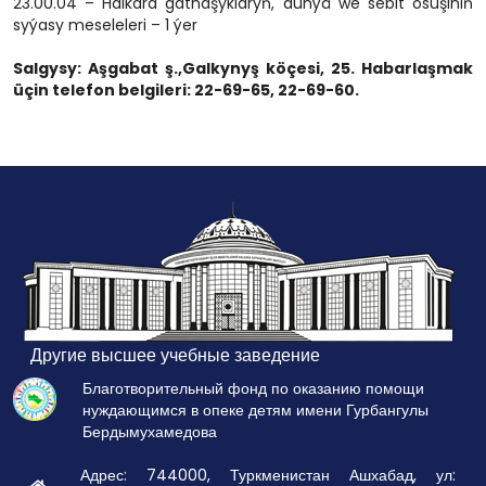
23.00.04 – Halkara gatnaşyklaryň, dünýä we sebit ösüşiniň
syýasy meseleleri – 1 ýer
Salgysy: Aşgabat ş.,Galkynyş köçesi, 25. Habarlaşmak
üçin telefon belgileri: 22-69-65, 22-69-60.
Другие высшее учебные заведение
Благотворительный фонд по оказанию помощи
нуждающимся в опеке детям имени Гурбангулы
Бердымухамедова
Адрес: 744000, Туркменистан Ашхабад, ул: