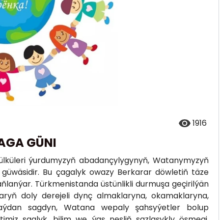
1916
AGA GÜNI
gülküleri ýurdumyzyň abadançylygynyň, Watanymyzyň
 güwäsidir. Bu çagalyk owazy Berkarar döwletiň täze
anýar. Türkmenistanda üstünlikli durmuşa geçirilýän
ryň doly derejeli dynç almaklaryna, okamaklaryna,
n taýdan sagdyn, Watana wepaly şahsyýetler bolup
timiz saglyk, bilim we ýaş nesliň sazlaşykly ösmegi,