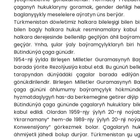
çaganyň hukuklaryny goramak, gender deňligi he
baglanyşykly meselelere aýratyn üns berýär.
Türkmenistan döwletimiz halkara bileleşigi bilen 
bilen bagly halkara hukuk resminamalary kabul
halkara derejesinde bellenilip geçilýän ähli baýr
geçýär. Ynha, şular ýaly baýramçylyklaryň biri 
Bütindünýä çaga günüdir.
1954-nji ýylda Birleşen Milletler Guramasynyň B
barada ýörite Rezolýusiýa kabul etdi. Bu günüň be
tarapyndan dünýädäki çagalar barada edilýän 
gönükdirilendir. Birleşen Milletler Guramasynyň 
çaga gününi ählumumy baýramçylyk hökmünde 
hyzmatdaşlygyň has-da berkemegine getirer diýip 
Bütindünýä çaga gününde çagalaryň hukuklary bi
kabul edildi. Olardan 1959-njy ýylyň 20-nji no
Ykrarnamany” hem-de 1989-njy ýylyň 20-nji noý
Konwensiýany” görkezmek bolar. Çagalaryň hu
ähmiýetli jähedi bolup durýar. Türkmenistan şu u