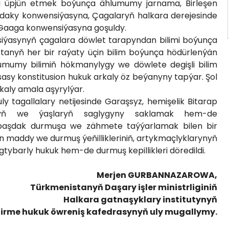
i üpjün etmek boýunça ählumumy jarnama, Birleşen
daky konwensiýasyna, Çagalaryň halkara derejesinde
Gaaga konwensiýasyna goşuldy.
ýasynyň çagalara döwlet tarapyndan bilimi boýunça
anyň her bir raýaty üçin bilim boýunça hödürlenýän
, umumy bilimiň hökmanylygy we döwlete degişli bilim
asy konstitusion hukuk arkaly öz beýanyny tapýar. Şol
kaly amala aşyrylýar.
y tagallalary netijesinde Garaşsyz, hemişelik Bitarap
aryň we ýaşlaryň saglygyny saklamak hem-de
başdak durmuşa we zähmete taýýarlamak bilen bir
 maddy we durmuş ýeňillikleriniň, artykmaçlyklarynyň
tybarly hukuk hem-de durmuş kepillikleri döredildi.
Merjen GURBANNAZAROWA,
Türkmenistanyň Daşary işler ministrliginiň
Halkara gatnaşyklary institutynyň
irme hukuk öwreniş kafedrasynyň uly mugallymy.