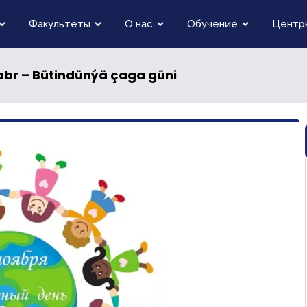
Факультеты
О нас
Обучение
Центр
ýabr – Bütindünýä çaga güni