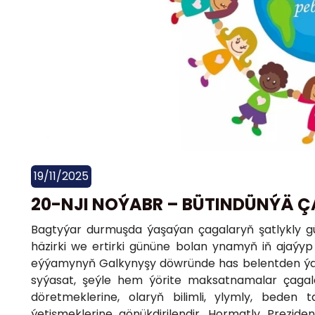
19/11/2025
20-NJI NOÝABR – BÜTINDÜNÝÄ Ç
Bagtyýar durmuşda ýaşaýan çagalaryň şatlykly 
häzirki we ertirki gününe bolan ynamyň iň ajaýyp
eýýamynyň Galkynyşy döwründe has belentden ýaňl
syýasat, şeýle hem ýörite maksatnamalar çagala
döretmeklerine, olaryň bilimli, ylymly, bede
ýetişmeklerine gönükdirilendir. Hormatly Preziden