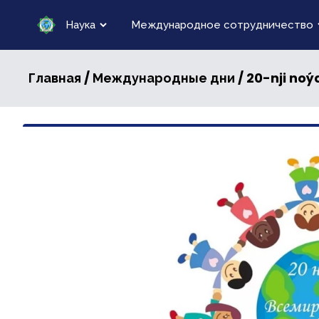
Наука
Международное сотрудничество
/
/ 20-nji no
Главная
Международные дни