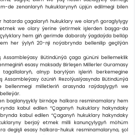
m-de zenanlaryň hukuklarynyň üpjün edilmegi bilen
bir hatarda çagalaryň hukuklary we olaryň goraglylygy
 etmek we olary ýerine ýetirmek işlerden başga-da
amçylyklary hem giň gerimde dabaraly ýagdaýda belläp
hem her ýylyň 20-nji noýabrynda bellenilip geçilýän
aş Assambleýasy Bütindünýä çaga gününi bellemeklik
llenmeginiň esasy maksady Birleşen Millerler Guramasy
tagallalaryň, alnyp barylýan işleriň berkemegine
Baş Assambleýasy özüniň Rezolýusiýasynda Bütindünýä
bellenmegi milletleriň arasynda raýdaşlygyň we
belleýär.
len baglanyşykly birnäçe halkara resminamalary hem
ýabrynda kabul edilen “Çaganyň hukuklary hakyndaky
abrynda kabul edilen “Çaganyň hukuklary hakyndaky
kuklaryny berjaý etmek milli kanunçylygyň möhüm
gra degişli esasy halkara-hukuk resminamalaryna, şol