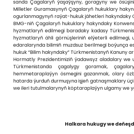
sanda Çagalaryň ýaşaýşyny, goragyny we ösüşin
Milletler Guramasynyň Çagalaryň hukuklary hakyn
ogurlanmagynyň raýat-hukuk jähetleri hakyndaky 
BMG-niň Çagalaryň hukuklary hakyndaky Konwensi
hyzmatlaryň edilmegi baradaky kadasy Türkmenist
hyzmatlaryň ähli görnüşleriniň elýeterli edilmegi
edaralarynda bilimiň muzdsuz berilmegi boýunça es
hukuk “Bilim hakyndaky” Türkmenistanyň Kanuny ar
Hormatly Prezidentimiziň ýadawsyz aladalary we ul
Türkmenistanda çagalygy goramak, çagal
hemmetaraplaýyn ösmegini gazanmak, olary öz
hatarda ýurduň durmuşyna işjeň gatnaşmaklary üçin
we ileri tutulmalarynyň köptaraplaýyn ulgamy we yg
Halkara hukugy we deňeşd