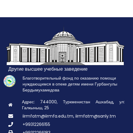
Другие высшее учебные заведение
Благотворительный фонд по оказанию помощи
нуждающимся в опеке детям имени Гурбангулы
Бердымухамедова
Адрес: 744000, Туркменистан Ашхабад, ул:
Галкыныш, 25
iirmfatm@iirmfa.edu.tm, iirmfatm@sanly.tm
+99312266155
+99312266183