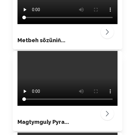
Metbeh sözüniň...
Magtymguly Pyra...