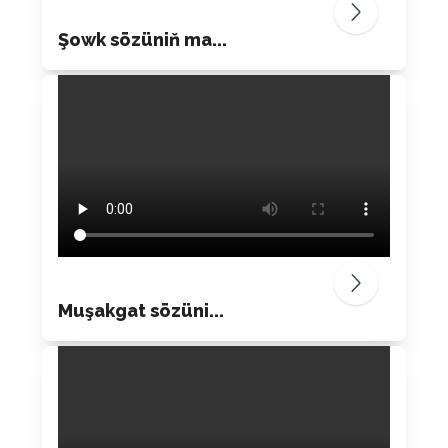
Şowk sözüniň ma...
Muşakgat sözüni...