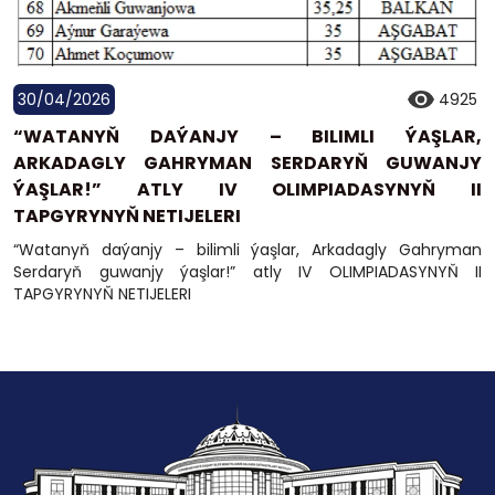
30/04/2026
4925
“WATANYŇ DAÝANJY – BILIMLI ÝAŞLAR,
ARKADAGLY GAHRYMAN SERDARYŇ GUWANJY
ÝAŞLAR!” ATLY IV OLIMPIADASYNYŇ II
TAPGYRYNYŇ NETIJELERI
“Watanyň daýanjy – bilimli ýaşlar, Arkadagly Gahryman
Serdaryň guwanjy ýaşlar!” atly IV OLIMPIADASYNYŇ II
TAPGYRYNYŇ NETIJELERI