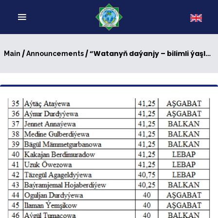
/
/ “Watanyň daýanjy – bilimli ýaşlar, Arkadagly Gahryman Serdaryň guwanjy ýaşlar!” atly IV OLIMPIADASYNYŇ II TAPGYRYNYŇ NETIJELERI
Main
Announcements