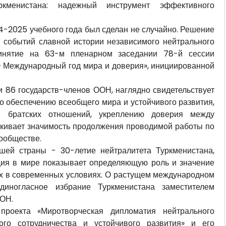
ркменистана: надежный инструмент эффективного
4-2025 учебного года был сделан не случайно. Решение
 событий славной истории независимого нейтрального
ринятие на 63-м пленарном заседании 78-й сессии
 Международный год мира и доверия», инициированной
и 86 государств-членов ООН, наглядно свидетельствует
 обеспечению всеобщего мира и устойчивого развития,
и братских отношений, укреплению доверия между
ркивает значимость продолжения проводимой работы по
ообществе.
ей страны - 30-летие нейтралитета Туркменистана,
ация в мире показывает определяющую роль и значение
х в современных условиях. О растущем международном
единогласное избрание Туркменистана заместителем
ООН.
проекта «Миротворческая дипломатия нейтрального
ого сотрудничества и устойчивого развития» и его