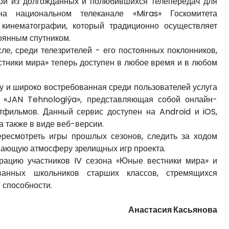
ной из долгожданных и полюбившихся телепередач для
 на национальном телеканале «Miras» Госкомитета
кинематографии, который традиционно осуществляет
тоянным спутником.
сле, среди телезрителей - его постоянных поклонников,
стники мира» теперь доступен в любое время и в любом
оду и широко востребованная среди пользователей услуга
О «JAN Tehnologiýa», представляющая собой онлайн-
тфильмов. Данный сервис доступен на Android и iOS,
а также в виде веб-версии.
ресмотреть игры прошлых сезонов, следить за ходом
ывающую атмосферу зрелищных игр проекта.
трацию участников IV сезона «Юные вестники мира» и
ванных школьников старших классов, стремящихся
 способности.
Анастасия Касьянова