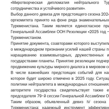
«Миротворческая дипломатия нейтрального Ту
сотрудничества и устойчивого развития».
Выбор данного девиза для предстоящего сезона 202
оргкомитета принято на фоне ряда знаменательных
Туркменистана. Таким является единогласное п
Генеральной Ассамблеи ООН Резолюции «2025 год –
Туркменистаном.
Принятие документа, соавторами которого выступил
о международном признании усилий нашей страны по
наращиванию взаимовыгодных, дружественных 
государствами планеты. Принятие резолюции подче
продвижению культуры мирного диалога в мировом с
В числе важнейших предстоящих событий для наш
которое будет широко отмечено в 2025 году. Ситу
политики нейтралитета в международных отношения
авторитете государства свидетельствует также 
председателя 79-й сессии Генеральной Ассамблеи 
Таким образом, объявленный девиз IV сезона 
Туркменистана: надежный инструмент эффективн