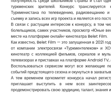
популярность среди школьников страны и стал од
туркменских зрителей. Конкурс транслируется
Туркменистана по телевидению, радиовещанию и 
съемку и запись всех игр проекта и является его пос
В связи с растущим интересом к конкурсу, в том чи
болельщиков, самих участников, просмотр «Юные ве
месте на платформе онлайн-кинотеатра Belet Film.
Как известно, Belet Film — это запущенная в 2021 г
от компании электросвязи «Туркментелеком» и Х
кинотеатр с коллекцией фильмов, сериалов и муль
телевизорах и приставках на платформе Android TV, 
Воспользоваться сервисом могут все желающие пе
событий предстоящего сезона и окунуться в захват
А тем временем оргкомитет конкурса начал регис
приглашает выступить в нем всех заинтересо
продемонстрировать свою эрудицию, талант, знания и