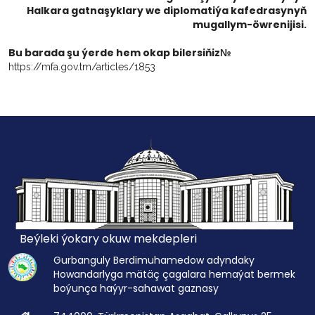
Halkara gatnaşyklary we diplomatiýa kafedrasynyň
mugallym-öwrenijisi.
Bu barada şu ýerde hem okap bilersiňiz№
https://mfa.gov.tm/articles/1853
Beýleki ýokary okuw mekdepleri
Gurbanguly Berdimuhamedow adyndaky
Howandarlyga mätäç çagalara hemaýat bermek
boýunça haýyr-sahawat gaznasy