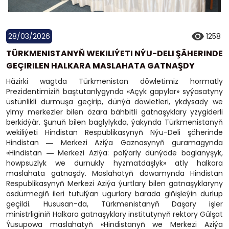
28/03/2026
1258
TÜRKMENISTANYŇ WEKILIÝETI NÝU-DELI ŞÄHERINDE
GEÇIRILEN HALKARA MASLAHATA GATNAŞDY
Häzirki wagtda Türkmenistan döwletimiz hormatly
Prezidentimiziň baştutanlygynda «Açyk gapylar» syýasatyny
üstünlikli durmuşa geçirip, dünýä döwletleri, ykdysady we
ylmy merkezler bilen özara bähbitli gatnaşyklary yzygiderli
berkidýär. Şunuň bilen baglylykda, ýakynda Türkmenistanyň
wekiliýeti Hindistan Respublikasynyň Nýu-Deli şäherinde
Hindistan ― Merkezi Aziýa Gaznasynyň guramagynda
«Hindistan ― Merkezi Aziýa: polýarly dünýäde baglanyşyk,
howpsuzlyk we durnukly hyzmatdaşlyk» atly halkara
maslahata gatnaşdy. Maslahatyň dowamynda Hindistan
Respublikasynyň Merkezi Aziýa ýurtlary bilen gatnaşyklaryny
ösdürmegiň ileri tutulýan ugurlary barada giňişleýin durlup
geçildi. Hususan-da, Türkmenistanyň Daşary işler
ministrliginiň Halkara gatnaşyklary institutynyň rektory Gülşat
Ýusupowa maslahatyň «Hindistanyň we Merkezi Aziýa