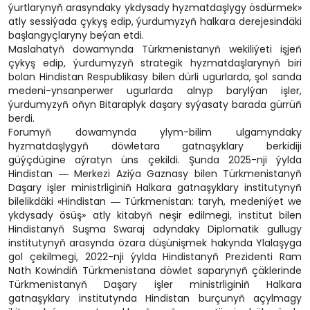
ýurtlarynyň arasyndaky ykdysady hyzmatdaşlygy ösdürmek»
atly sessiýada çykyş edip, ýurdumyzyň halkara derejesindäki
başlangyçlaryny beýan etdi.
Maslahatyň dowamynda Türkmenistanyň wekiliýeti işjeň
çykyş edip, ýurdumyzyň strategik hyzmatdaşlarynyň biri
bolan Hindistan Respublikasy bilen dürli ugurlarda, şol sanda
medeni-ynsanperwer ugurlarda alnyp barylýan işler,
ýurdumyzyň oňyn Bitaraplyk daşary syýasaty barada gürrüň
berdi.
Forumyň dowamynda ylym-bilim ulgamyndaky
hyzmatdaşlygyň döwletara gatnaşyklary berkidiji
güýçdügine aýratyn üns çekildi. Şunda 2025-nji ýylda
Hindistan ― Merkezi Aziýa Gaznasy bilen Türkmenistanyň
Daşary işler ministrliginiň Halkara gatnaşyklary institutynyň
bilelikdäki «Hindistan ― Türkmenistan: taryh, medeniýet we
ykdysady ösüş» atly kitabyň neşir edilmegi, institut bilen
Hindistanyň Suşma Swaraj adyndaky Diplomatik gullugy
institutynyň arasynda özara düşünişmek hakynda Ylalaşyga
gol çekilmegi, 2022-nji ýylda Hindistanyň Prezidenti Ram
Nath Kowindiň Türkmenistana döwlet saparynyň çäklerinde
Türkmenistanyň Daşary işler ministrliginiň Halkara
gatnaşyklary institutynda Hindistan burçunyň açylmagy