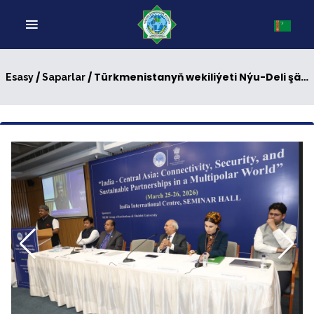
/
/ Türkmenistanyň wekiliýeti Nýu-Deli şäherinde geçirilen halkara maslahata gatnaşdy
Esasy
Saparlar