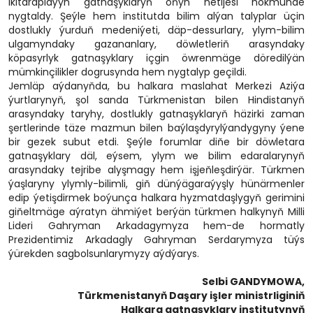
ikitaraplaýyn gatnaşyklaryň oňyn netijesi hökmünde
nygtaldy. Şeýle hem institutda bilim alýan talyplar üçin
dostlukly ýurduň medeniýeti, däp-dessurlary, ylym-bilim
ulgamyndaky gazananlary, döwletleriň arasyndaky
köpasyrlyk gatnaşyklary içgin öwrenmäge döredilýän
mümkinçilikler dogrusynda hem nygtalyp geçildi.
Jemläp aýdanyňda, bu halkara maslahat Merkezi Aziýa
ýurtlarynyň, şol sanda Türkmenistan bilen Hindistanyň
arasyndaky taryhy, dostlukly gatnaşyklaryň häzirki zaman
şertlerinde täze mazmun bilen baýlaşdyrylýandygyny ýene
bir gezek subut etdi. Şeýle forumlar diňe bir döwletara
gatnaşyklary däl, eýsem, ylym we bilim edaralarynyň
arasyndaky tejribe alyşmagy hem işjeňleşdirýär. Türkmen
ýaşlaryny ylymly-bilimli, giň dünýägaraýyşly hünärmenler
edip ýetişdirmek boýunça halkara hyzmatdaşlygyň gerimini
giňeltmäge aýratyn ähmiýet berýän türkmen halkynyň Milli
Lideri Gahryman Arkadagymyza hem-de hormatly
Prezidentimiz Arkadagly Gahryman Serdarymyza tüýs
ýürekden sagbolsunlarymyzy aýdýarys.
Selbi GANDYMOWA,
Türkmenistanyň Daşary işler ministrliginiň
Halkara gatnaşyklary institutynyň