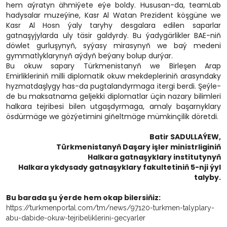
hem aýratyn ähmiýete eýe boldy. Hususan-da, teamLab
hadysalar muzeýine, Kasr Al Watan Prezident köşgüne we
Kasr Al Hosn ýaly taryhy desgalara edilen saparlar
gatnaşyjylarda uly täsir galdyrdy. Bu ýadygärlikler BAE-niň
döwlet gurluşynyň, syýasy mirasynyň we baý medeni
gymmatlyklarynyň aýdyň beýany bolup durýar.
Bu okuw sapary Türkmenistanyň we Birleşen Arap
Emirlikleriniň milli diplomatik okuw mekdepleriniň arasyndaky
hyzmatdaşlygy has-da pugtalandyrmaga itergi berdi. Şeýle-
de bu maksatnama geljekki diplomatlar üçin nazary bilimleri
halkara tejribesi bilen utgaşdyrmaga, amaly başarnyklary
ösdürmäge we gözýetimini giňeltmäge mümkinçilik döretdi.
Batir SADULLAÝEW,
Türkmenistanyň Daşary işler ministrliginiň
Halkara gatnaşyklary institutynyň
Halkara ykdysady gatnaşyklary fakultetiniň 5-nji ýyl
talyby.
Bu barada şu ýerde hem okap bilersiňiz:
https://turkmenportal.com/tm/news/97120-turkmen-talyplary-
abu-dabide-okuw-tejribeliklerini-gecyarler