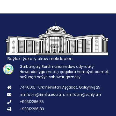
Beýleki ýokary okuw mekdepleri
Gurbanguly Berdimuhamedow adyndaky
Howandarlyga mätäç çagalara hemaýat bermek
boýunça haýyr-sahawat gaznasy
744000, Türkmenistan Aşgabat, Galkynyş 25
iirmfatm@iirmfa.edu.tm, iirmfatm@sanly.tm
+99312266155
+99312266183