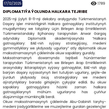
17/12/2025
1789
DIPLOMATIÝA ÝOLUNDA HALKARA TEJRIBE
2025-nji ýylyň 8-11-nji dekabry aralygynda Türkmenistanyň
Daşary işler ministrliginiň Halkara gatnaşyklary institutynyň
mugallymlary we talyplary üçin Birleşen Arap Emirlikleriniň
Türkmenistandaky Ilçihanasy tarapyndan Anwar Gargaş
adyndaky Diplomatik akademiýasynda “Halkara
gatnaşyklary: BAE-niň syýasy strategiýasy, medeni
gymmatlyklary we ykdysady ugurlary” atly diplomatik okuw
maksatnamasynyň çäklerinde okuw sapaklary guraldy.
Maksatnamanyň dowamynda tejribeli hünärmenler
tarapyndan Türkmenistanyň we Birleşen Arap Emirlikleriniň
arasyndaky ikitaraplaýyn syýasy gatnaşyklar, BAE-niň alyp
barýan daşary syýasatynyň ileri tutulýan ugurlary, şeýle-de
ýurduň ykdysady ösüş strategiýalary we medeni
aýratynlyklary barada giňişleýin çykyşlar edildi. Bu okuw
sapaklary gatnaşyjylara häzirki zaman halkara
gatnaşyklarynyň möhüm ugurlaryna has çuňňur
düşünmäge mümkinçilik berdi.
Okuw maksatnamasynyň çäklerinde Abu-Dabiniň taryhy-
medeni ýadygärliklerine we muzeýlerine guralan gezelençler