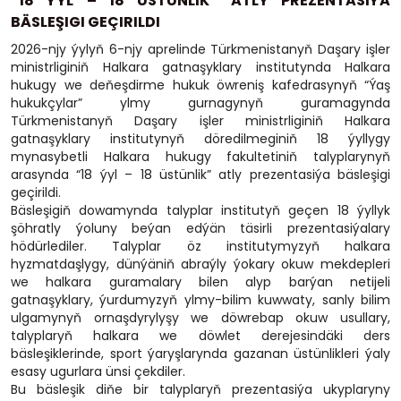
“18 ÝYL – 18 ÜSTÜNLIK” ATLY PREZENTASIÝA
BÄSLEŞIGI GEÇIRILDI
2026-njy ýylyň 6-njy aprelinde Türkmenistanyň Daşary işler
ministrliginiň Halkara gatnaşyklary institutynda Halkara
hukugy we deňeşdirme hukuk öwreniş kafedrasynyň “Ýaş
hukukçylar” ylmy gurnagynyň guramagynda
Türkmenistanyň Daşary işler ministrliginiň Halkara
gatnaşyklary institutynyň döredilmeginiň 18 ýyllygy
mynasybetli Halkara hukugy fakultetiniň talyplarynyň
arasynda “18 ýyl – 18 üstünlik” atly prezentasiýa bäsleşigi
geçirildi.
Bäsleşigiň dowamynda talyplar institutyň geçen 18 ýyllyk
şöhratly ýoluny beýan edýän täsirli prezentasiýalary
hödürlediler. Talyplar öz institutymyzyň halkara
hyzmatdaşlygy, dünýäniň abraýly ýokary okuw mekdepleri
we halkara guramalary bilen alyp barýan netijeli
gatnaşyklary, ýurdumyzyň ylmy-bilim kuwwaty, sanly bilim
ulgamynyň ornaşdyrylyşy we döwrebap okuw usullary,
talyplaryň halkara we döwlet derejesindäki ders
bäsleşiklerinde, sport ýaryşlarynda gazanan üstünlikleri ýaly
esasy ugurlara ünsi çekdiler.
Bu bäsleşik diňe bir talyplaryň prezentasiýa ukyplaryny