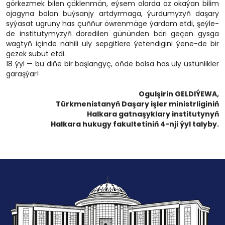
görkezmek bilen çäklenmän, eýsem olarda öz okaýan bilim
ojagyna bolan buýsanjy artdyrmaga, ýurdumyzyň daşary
syýasat ugruny has çuňňur öwrenmäge ýardam etdi, şeýle-
de institutymyzyň döredilen gününden bäri geçen gysga
wagtyň içinde nähili uly sepgitlere ýetendigini ýene-de bir
gezek subut etdi.
18 ýyl — bu diňe bir başlangyç, öňde bolsa has uly üstünlikler
garaşýar!
Ogulşirin GELDIÝEWA,
Türkmenistanyň Daşary işler ministrliginiň
Halkara gatnaşyklary institutynyň
Halkara hukugy fakultetiniň 4-nji ýyl talyby.