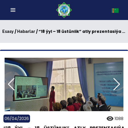
/
/ “18 ýyl – 18 üstünlik” atly prezentasiýa bäsleşigi geçirildi
Esasy
Habarlar
06/04/2026
1088