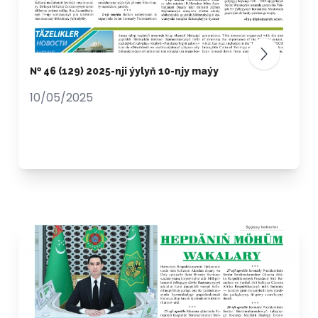
№ 46 (129) 2025-nji ýylyň 10-njy maýy
10/05/2025