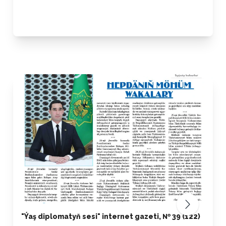
"Ýaş diplomatyň sesi" internet gazeti, № 39 (122)