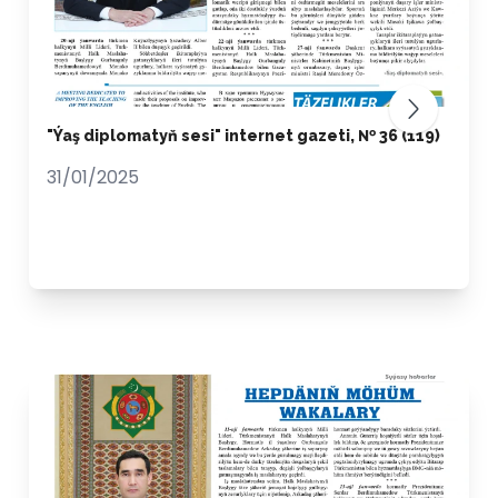
"Ýaş diplomatyň sesi" internet gazeti, № 36 (119)
31/01/2025