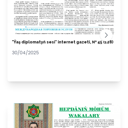
"Ýaş diplomatyň sesi" internet gazeti, № 45 (128)
30/04/2025