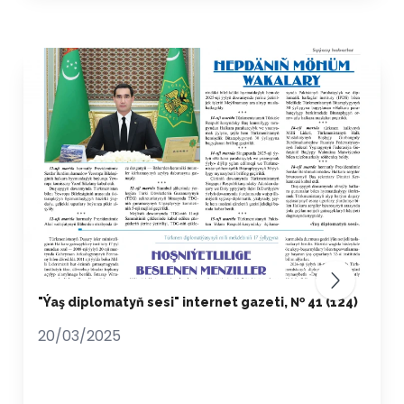
"Ýaş diplomatyň sesi" internet gazeti, № 41 (124)
20/03/2025