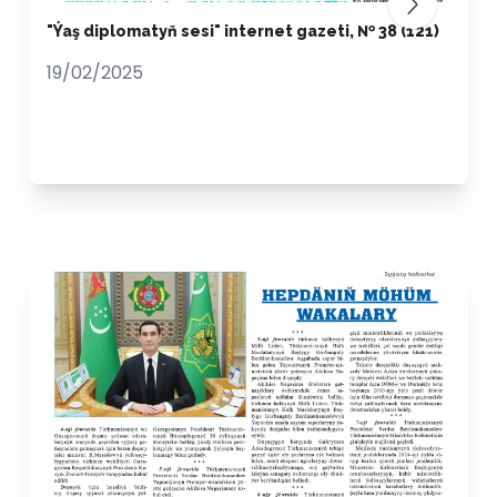
"Ýaş diplomatyň sesi" internet gazeti, № 38 (121)
19/02/2025