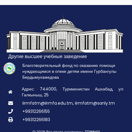
Другие высшее учебные заведение
Благотворительный фонд по оказанию помощи
нуждающимся в опеке детям имени Гурбангулы
Бердымухамедова
Адрес: 744000, Туркменистан Ашхабад, ул:
Галкыныш, 25
iirmfatm@iirmfa.edu.tm, iirmfatm@sanly.tm
+99312266155
+99312266183
© 2026 Все права зашищены: