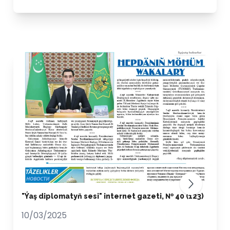
"Ýaş diplomatyň sesi" internet gazeti, № 40 (123)
10/03/2025