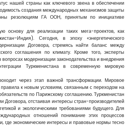
тус нашей страны как ключевого звена в обеспечении
бходимость создания международных механизмов защиты
вучны резолюциям ГА ООН, принятым по инициативе
ю основу для реализации таких мега-проектов, как
истан–Индия). Сегодня, в эпоху «энергетического
одернизации Договора, стремясь найти баланс между
ского соглашения по климату. Кроме того, эксперты
в вопросах модернизации законодательства и внедрения
интеграции Туркменистана в современную мировую
роходит через этап важной трансформации. Мировое
 правила к новым условиям, связанным с переходом на
обязательств по Парижскому соглашению. Туркменистан
ии Договора, отстаивая интересы стран-производителей
гетикой и экологическими требованиями будущего. Для
еждународных отношений понимание этих процессов
и, где экономические интересы и правовые нормы тесно