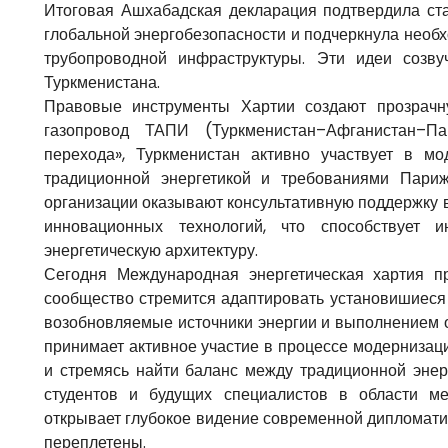
Итоговая Ашхабадская декларация подтвердила ста
глобальной энергобезопасности и подчеркнула нео
трубопроводной инфраструктуры. Эти идеи соз
Туркменистана.
Правовые инструменты Хартии создают прозрачну
газопровод ТАПИ (Туркменистан–Афганистан–Пак
перехода», Туркменистан активно участвует в м
традиционной энергетикой и требованиями Париж
организации оказывают консультативную поддержку 
инновационных технологий, что способствует 
энергетическую архитектуру.
Сегодня Международная энергетическая хартия п
сообщество стремится адаптировать установишиеся
возобновляемые источники энергии и выполнением 
принимает активное участие в процессе модернизац
и стремясь найти баланс между традиционной энер
студентов и будущих специалистов в области м
открывает глубокое видение современной дипломати
переплетены.