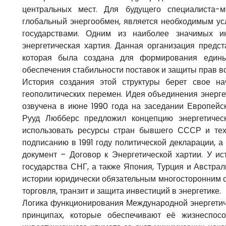
центральных мест. Для будущего специалиста-м
глобальный энергообмен, является необходимым ус
государствами. Одним из наиболее значимых и
энергетическая хартия. Данная организация предс
которая была создана для формирования едины
обеспечения стабильности поставок и защиты прав вс
История создания этой структуры берет свое н
геополитических перемен. Идея объединения энерг
озвучена в июне 1990 года на заседании Европейс
Рууд Любберс предложил концепцию энергетичес
использовать ресурсы стран бывшего СССР и техн
подписанию в 1991 году политической декларации, а
документ – Договор к Энергетической хартии. У ис
государства СНГ, а также Япония, Турция и Австрал
истории юридически обязательным многосторонним 
торговля, транзит и защита инвестиций в энергетике.
Логика функционирования Международной энергетич
принципах, которые обеспечивают её жизнеспосо