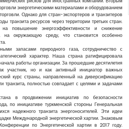
оммерческих рисков для иностранных компаний. Вторым
орговли энергетическими материалами и оборудованием
орговли. Однако для стран-экспортеров и транзитеров
ды транзита ресурсов через территории третьих стран.
на на повышение энергоэффективности и снижение
ора на окружающую среду, что становится особенно
та.
ьными запасами природного газа, сотрудничество с
ратегический характер. Наша страна ратифицировала
о начала работы организации. За прошедшие десятилетия
ак участник, но и как активный инициатор важных
еский курс страны, направленный на диверсификацию
и транзита, полностью совпадает с целями и задачами
стана в продвижении инициатив по безопасности
ода, по инициативе туркменской стороны Генеральная
хся надежного транзита энергоносителей. Эти идеи
щадке Международной энергетической хартии. Знаковым
Конференции по Энергетической хартии в 2017 году.