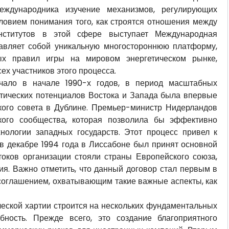
еждународника изучение механизмов, регулирующих
ловием понимания того, как строятся отношения между
нститутов в этой сфере выступает Международная
тавляет собой уникальную многостороннюю платформу,
х правил игры на мировом энергетическом рынке,
ех участников этого процесса.
ачало в начале 1990-х годов, в период масштабных
етических потенциалов Востока и Запада была впервые
кого совета в Дублине. Премьер-министр Нидерландов
кого сообщества, которая позволила бы эффективно
ологии западных государств. Этот процесс привел к
 в декабре 1994 года в Лиссабоне был принят основной
токов организации стояли страны Европейского союза,
ия. Важно отметить, что данный договор стал первым в
соглашением, охватывающим такие важные аспекты, как
еской хартии строится на нескольких фундаментальных
бность. Прежде всего, это создание благоприятного