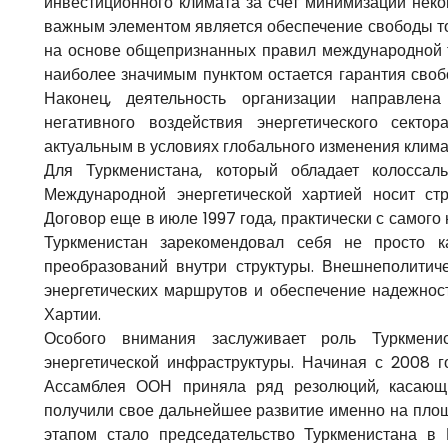
инвестиционного климата за счет минимизации нек
важным элементом является обеспечение свободы т
на основе общепризнанных правил международной т
наиболее значимым пунктом остается гарантия свобо
Наконец, деятельность организации направле
негативного воздействия энергетического сект
актуальным в условиях глобального изменения клима
Для Туркменистана, который обладает колоссал
Международной энергетической хартией носит ст
Договор еще в июле 1997 года, практически с самог
Туркменистан зарекомендовал себя не просто к
преобразований внутри структуры. Внешнеполитич
энергетических маршрутов и обеспечение надежност
Хартии.
Особого внимания заслуживает роль Туркмени
энергетической инфраструктуры. Начиная с 2008 г
Ассамблея ООН приняла ряд резолюций, касающи
получили свое дальнейшее развитие именно на пло
этапом стало председательство Туркменистана в 