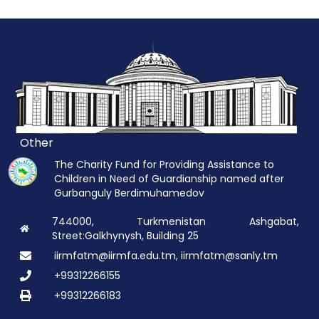
Other
The Charity Fund for Providing Assistance to
Children in Need of Guardianship named after
Gurbanguly Berdimuhamedov
744000, Turkmenistan Ashgabat,
Street:Galkhynysh, Building 25
iirmfatm@iirmfa.edu.tm, iirmfatm@sanly.tm
+99312266155
+99312266183