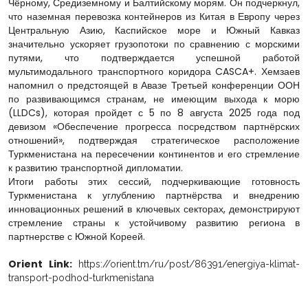
Чёрному, Средиземному и Балтийскому морям. Он подчеркнул,
что наземная перевозка контейнеров из Китая в Европу через
Центральную Азию, Каспийское море и Южный Кавказ
значительно ускоряет грузопотоки по сравнению с морскими
путями, что подтверждается успешной работой
мультимодального транспортного коридора CASCA+. Хемзаев
напомнил о предстоящей в Авазе Третьей конференции ООН
по развивающимся странам, не имеющим выхода к морю
(LLDCs), которая пройдет с 5 по 8 августа 2025 года под
девизом «Обеспечение прогресса посредством партнёрских
отношений», подтверждая стратегическое расположение
Туркменистана на пересечении континентов и его стремление
к развитию транспортной дипломатии.
Итоги работы этих сессий, подчеркивающие готовность
Туркменистана к углублению партнёрства и внедрению
инновационных решений в ключевых секторах, демонстрируют
стремление страны к устойчивому развитию региона в
партнерстве с Южной Кореей.
Orient Link:
https://orient.tm/ru/post/86391/energiya-klimat-
transport-podhod-turkmenistana