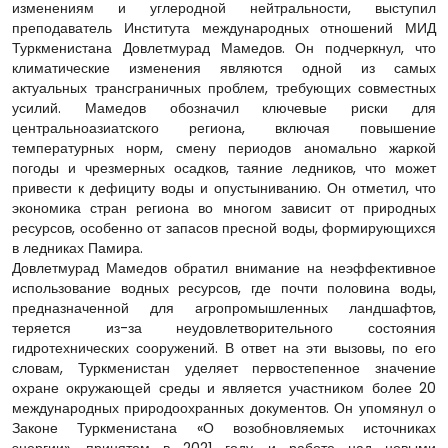
изменениям и углеродной нейтральности, выступил
преподаватель Института международных отношений МИД
Туркменистана Довлетмурад Мамедов. Он подчеркнул, что
климатические изменения являются одной из самых
актуальных трансграничных проблем, требующих совместных
усилий. Мамедов обозначил ключевые риски для
центральноазиатского региона, включая повышение
температурных норм, смену периодов аномально жаркой
погоды и чрезмерных осадков, таяние ледников, что может
привести к дефициту воды и опустыниванию. Он отметил, что
экономика стран региона во многом зависит от природных
ресурсов, особенно от запасов пресной воды, формирующихся
в ледниках Памира.
Довлетмурад Мамедов обратил внимание на неэффективное
использование водных ресурсов, где почти половина воды,
предназначенной для агропромышленных ландшафтов,
теряется из-за неудовлетворительного состояния
гидротехнических сооружений. В ответ на эти вызовы, по его
словам, Туркменистан уделяет первостепенное значение
охране окружающей среды и является участником более 20
международных природоохранных документов. Он упомянул о
Законе Туркменистана «О возобновляемых источниках
энергии», принятом в 2021 году, и работе над новыми