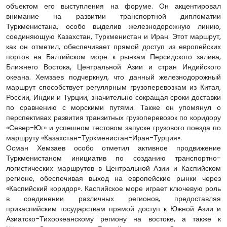
объектом его выступления на форуме. Он акцентировал
внимание на развитии транспортной дипломатии
Туркменистана, особо выделив железнодорожную линию,
соединяющую Казахстан, Туркменистан и Иран. Этот маршрут,
как он отметил, обеспечивает прямой доступ из европейских
портов на Балтийском море к рынкам Персидского залива,
Ближнего Востока, Центральной Азии и стран Индийского
океана. Хемзаев подчеркнул, что данный железнодорожный
маршрут способствует регулярным грузоперевозкам из Китая,
России, Индии и Турции, значительно сокращая сроки доставки
по сравнению с морскими путями. Также он упомянул о
перспективах развития транзитных грузоперевозок по коридору
«Север-Юг» и успешном тестовом запуске грузового поезда по
маршруту «Казахстан-Туркменистан-Иран-Турция».
Осман Хемзаев особо отметил активное продвижение
Туркменистаном инициатив по созданию транспортно-
логистических маршрутов в Центральной Азии и Каспийском
регионе, обеспечивая выход на европейские рынки через
«Каспийский коридор». Каспийское море играет ключевую роль
в соединении различных регионов, предоставляя
прикаспийским государствам прямой доступ к Южной Азии и
Азиатско-Тихоокеанскому региону на востоке, а также к