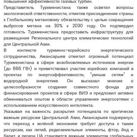
повышения эффективности газовых турбин.
Представитель Туркменистана также осветил вопросы
экологической ответственности, отметив присоединение страны
к Глобальному метановому обязательству с целью сокращения
выбросов метана на 30% к 2030 году. Он подтвердил
готовность Туркменистана предоставить инфраструктуру для
размещения Регионального центра климатических технологий
для Центральной Азии.
В контексте туркмено-корейского энергетического
сотрудничества, Амансарыев отметил огромный потенциал
Туркменистана в сфере возобновляемых источников энергии
(до 666 ГВт) и приветствовал участие корейских компаний в
проектах по энергоэффективности, "умным сетям" и
водородной энергетике. Он высказал мнение о
целесообразности создания совместного фонда для
финансирования проектов в сфере ВИЭ и предложил активно
обмениваться опытом в области управления энергосетями с
использованием искусственного интеллекта.
Указывая на важность раскрытия потенциала по критически
важным ресурсам Центральной Азии, Амансарыев подчеркнул,
что переход к зелёной экономике требует доступа к таким
ресурсам, как литий, редкоземельные элементы, фтор, йод и
барит, и регион ЦА становится важным элементом глобальных