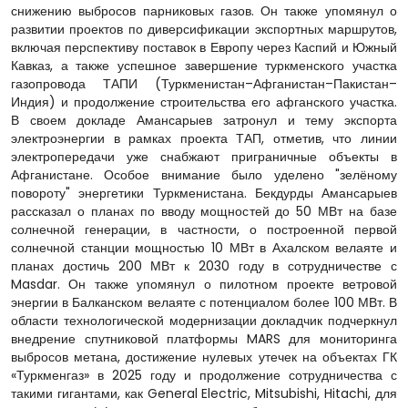
снижению выбросов парниковых газов. Он также упомянул о
развитии проектов по диверсификации экспортных маршрутов,
включая перспективу поставок в Европу через Каспий и Южный
Кавказ, а также успешное завершение туркменского участка
газопровода ТАПИ (Туркменистан–Афганистан–Пакистан–
Индия) и продолжение строительства его афганского участка.
В своем докладе Амансарыев затронул и тему экспорта
электроэнергии в рамках проекта ТАП, отметив, что линии
электропередачи уже снабжают приграничные объекты в
Афганистане. Особое внимание было уделено "зелёному
повороту" энергетики Туркменистана. Бекдурды Амансарыев
рассказал о планах по вводу мощностей до 50 МВт на базе
солнечной генерации, в частности, о построенной первой
солнечной станции мощностью 10 МВт в Ахалском велаяте и
планах достичь 200 МВт к 2030 году в сотрудничестве с
Masdar. Он также упомянул о пилотном проекте ветровой
энергии в Балканском велаяте с потенциалом более 100 МВт. В
области технологической модернизации докладчик подчеркнул
внедрение спутниковой платформы MARS для мониторинга
выбросов метана, достижение нулевых утечек на объектах ГК
«Туркменгаз» в 2025 году и продолжение сотрудничества с
такими гигантами, как General Electric, Mitsubishi, Hitachi, для