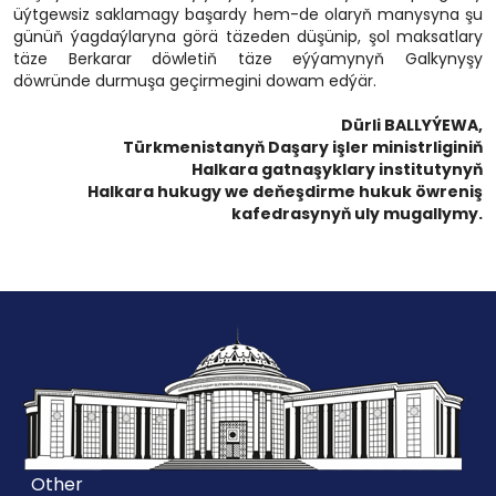
üýtgewsiz saklamagy başardy hem-de olaryň manysyna şu
günüň ýagdaýlaryna görä täzeden düşünip, şol maksatlary
täze Berkarar döwletiň täze eýýamynyň Galkynyşy
döwründe durmuşa geçirmegini dowam edýär.
Dürli BALLYÝEWA,
Türkmenistanyň Daşary işler ministrliginiň
Halkara gatnaşyklary institutynyň
Halkara hukugy we deňeşdirme hukuk öwreniş
kafedrasynyň uly mugallymy.
Other