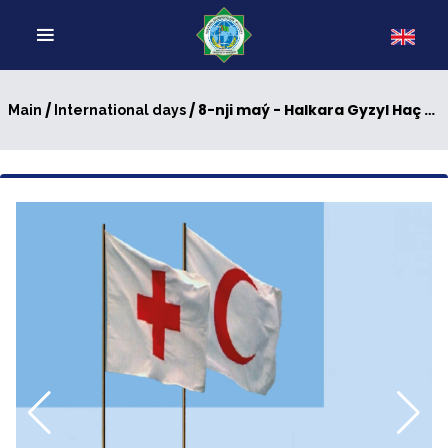
/
/ 8-nji maý - Halkara Gyzyl Haç we Gyzyl Ýarymaýyň Bütindünýä güni
Main
International days