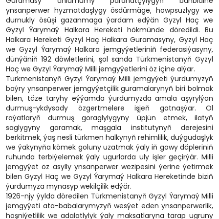
Guramasy ählumumy parahatçylygyň bähbidine
ynsanperwer hyzmatdaşlygy ösdürmäge, howpsuzlygy we
durnukly ösüşi gazanmaga ýardam edýän Gyzyl Haç we
Gyzyl Ýarymaý Halkara Hereketi hökmünde döredildi. Bu
Halkara Hereketi Gyzyl Haç Halkara Guramasyny, Gyzyl Haç
we Gyzyl Ýarymaý Halkara jemgyýetleriniň federasiýasyny,
dünýäniň 192 döwletlerini, şol sanda Türkmenistanyň Gyzyl
Haç we Gyzyl Ýarymaý Milli jemgyýetlerini öz içine alýar.
Türkmenistanyň Gyzyl Ýarymaý Milli jemgyýeti ýurdumyzyň
baýry ynsanperwer jemgyýetçilik guramalarynyň biri bolmak
bilen, täze taryhy eýýamda ýurdumyzda amala aşyrylýan
durmuş-ykdysady özgertmelere işjeň gatnaşýar. Ol
raýatlaryň durmuş goraglylygyny üpjün etmek, ilatyň
saglygyny goramak, maşgala institutynyň derejesini
berkitmek, ýaş nesli türkmen halkynyň rehimlilik, duýgudaşlyk
we ýakynyňa kömek goluny uzatmak ýaly iň gowy däpleriniň
ruhunda terbiýelemek ýaly ugurlarda uly işler geçirýär. Milli
jemgyýet öz asylly ynsanperwer wezipesini ýerine ýetirmek
bilen Gyzyl Haç we Gyzyl Ýarymaý Halkara Hereketinde biziň
ýurdumyza mynasyp wekilçilik edýär.
1926-njy ýylda döredilen Türkmenistanyň Gyzyl Ýarymaý Milli
jemgyýeti ata-babalarymyzyň wesýet eden ynsanperwerlik,
hoşniýetlilik we adalatlylyk ýaly maksatlaryna tarap ugruny