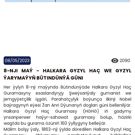
08/05/2023
2090
8-NJI MAÝ - HALKARA GYZYL HAÇ WE GYZYL
ÝARYMAÝYŇ BÜTINDÜNÝÄ GÜNI
Her ýylyň 8-nji maýynda Bütindünýäde Halkara Gyzyl Haç
Guramasyny esaslandyryjy Şweýsariýaly gumanist we
jemgyýetçilik işgäri, Parahatçylyk boýunça ilkinji Nobel
baýragynyň eýesi Žan Anri Dýunanyň doglan güni bellenilýär.
Halkara Gyzyl Haç Guramasy (HGHG) iň gadymy
ynsanperwer haýyr-sahawat guramasy bolup, häzirki
wagtda bu gurama özüniň 160 ýyllygyny belleýär.
Mälim bolşy ýaly, 1863-nji ýylda döredilen Halkara Gyzyl Haç