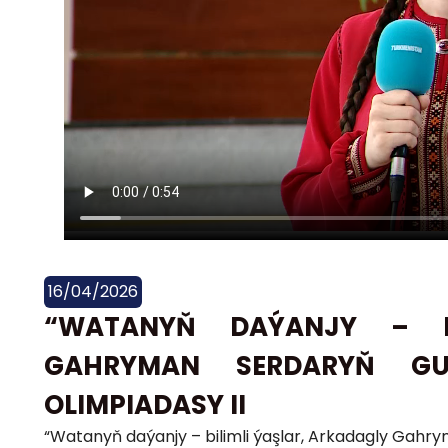
16/04/2026
“WATANYŇ DAÝANJY – BI
GAHRYMAN SERDARYŇ GU
OLIMPIADASY II
“Watanyň daýanjy – bilimli ýaşlar, Arkadagly Gahry