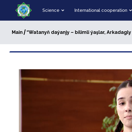
Science
International cooperation
/
Main
“Watanyň daýanjy – bilimli ýaşlar, Arkadagl