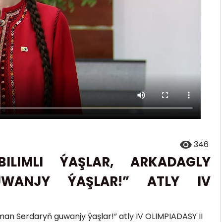
346
LIMLI ÝAŞLAR, ARKADAGLY
WANJY ÝAŞLAR!” ATLY IV
man Serdaryň guwanjy ýaşlar!” atly IV OLIMPIADASY II