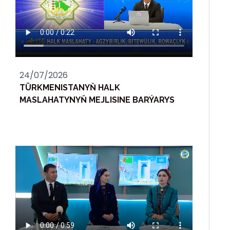
24/07/2026
TÜRKMENISTANYŇ HALK
MASLAHATYNYŇ MEJLISINE BARÝARYS