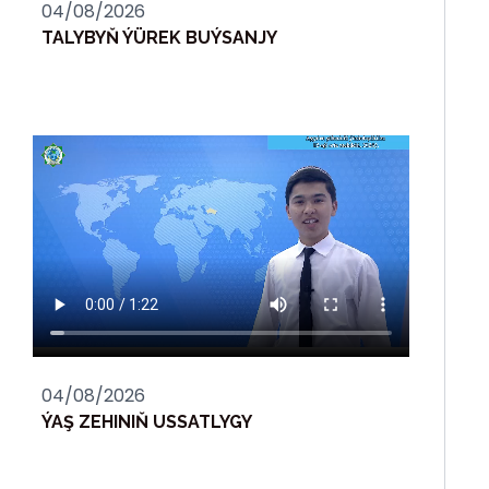
04/08/2026
TALYBYŇ ÝÜREK BUÝSANJY
04/08/2026
ÝAŞ ZEHINIŇ USSATLYGY