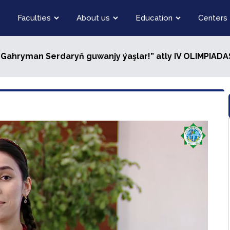
Faculties
About us
Education
Centers
y Gahryman Serdaryň guwanjy ýaşlar!” atly IV OLIMPIADAS