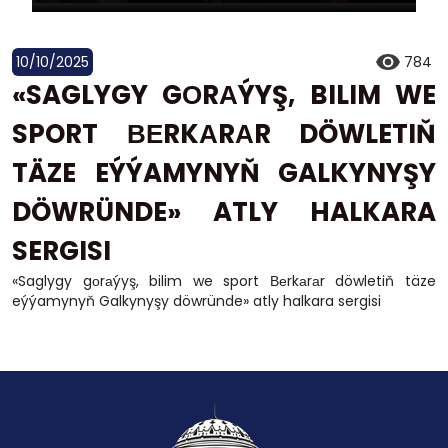
10/10/2025
784
«SAGLYGY GОRАÝYŞ, BILIM WE
SPORT ВЕRKАRАR DÖWLETIŇ
TÄZE EÝÝAMYNYŇ GALKYNYŞY
DÖWRÜNDE» ATLY HALKARA
SERGISI
«Saglygy gоrаýyş, bilim we sport Веrkаrаr döwletiň täze
eýýamynyň Galkynyşy döwründe» atly halkara sergisi