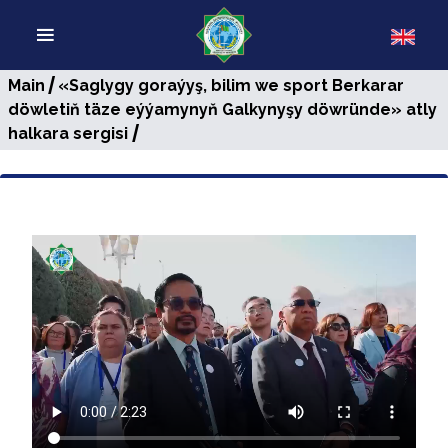
/
Main
«Saglygy gоrаýyş, bilim we sport Веrkаrаr
döwletiň täze eýýamynyň Galkynyşy döwründe» atly
/
halkara sergisi