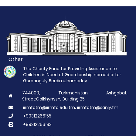
Other
The Charity Fund for Providing Assistance to
Children in Need of Guardianship named after
Gurbanguly Berdimuhamedov
744000, Turkmenistan Ashgabat,
Street:Galkhynysh, Building 25
iirmfatm@iirmfa.edu.tm, iirmfatm@sanly.tm
+99312266155
+99312266183