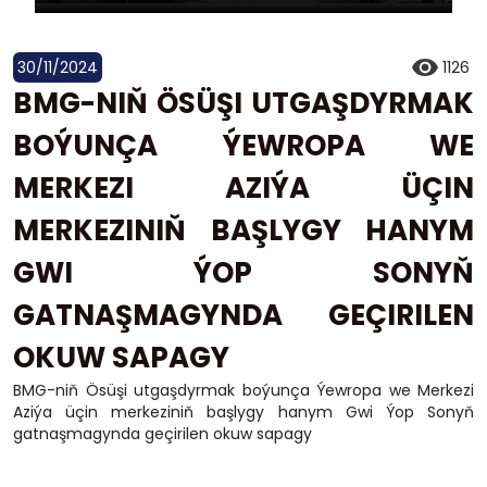
30/11/2024
1126
BMG-NIŇ ÖSÜŞI UTGAŞDYRMAK
BOÝUNÇA ÝEWROPA WE
MERKEZI AZIÝA ÜÇIN
MERKEZINIŇ BAŞLYGY HANYM
GWI ÝOP SONYŇ
GATNAŞMAGYNDA GEÇIRILEN
OKUW SAPAGY
BMG-niň Ösüşi utgaşdyrmak boýunça Ýewropa we Merkezi
Aziýa üçin merkeziniň başlygy hanym Gwi Ýop Sonyň
gatnaşmagynda geçirilen okuw sapagy