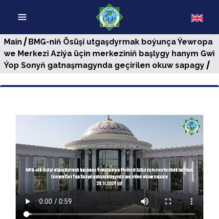
/
Main
BMG-niň Ösüşi utgaşdyrmak boýunça Ýewropa
we Merkezi Aziýa üçin merkeziniň başlygy hanym Gwi
/
Ýop Sonyň gatnaşmagynda geçirilen okuw sapagy