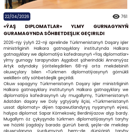
22/04/2026
761
«ÝAŞ DIPLOMATLAR» YLMY GURNAGYNYŇ
GURAMAGYNDA SÖHBETDEŞLIK GEÇIRILDI
2026-njy ýylyň 22-nji aprelinde Türkmenistanyň Daşary işler
ministrliginiň Halkara gatnaşyklary institutynda Halkara
gatnaşyklary we diplomatiýa kafedrasynyň «Ýaş diplomatlar»
ylmy gurnagy tarapyndan Aşgabat şäherindäki Annanyýaz
Artyk adyndaky ýöriteleşdirilen 68-nji orta mekdebiniň
okuwçylary bilen «Türkmen diplomatiýasynyň görnükli
wekilleri» atly söhbetdeşlik geçirildi.
Okuw sapagyny Türkmenistanyň Daşary işler ministrliginiň
Halkara gatnaşyklary institutynyň Halkara gatnaşyklary we
diplomatiýa kafedrasynyň uly mugallymy, Türkmenistanyň
Adatdan daşary we Doly ygtyýarly ilçisi, «Türkmenistanyň
ussat diplomaty» diýen tapawutlandyryş nyşanynyň eýesi,
halypa diplomat Sapar Kömekowiç Berdiniýazow alyp bardy.
Mugallym öz çykyşynda türkmen diplomatiýasynyň taryhy
we häzirki ýagdaýy barada gürrüň berdi, şeýle-de mekdep
okuwçylaryna ýurdumyzyň hem-de dünýäniň taryhy