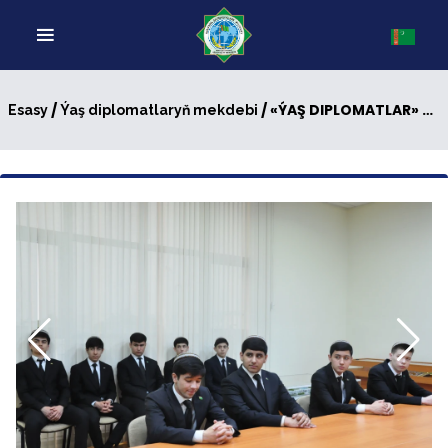
/
/ «ÝAŞ DIPLOMATLAR» YLMY GURNAGYNYŇ GURAMAGYNDA SÖHBETDEŞLIK GEÇIRILDI
Esasy
Ýaş diplomatlaryň mekdebi