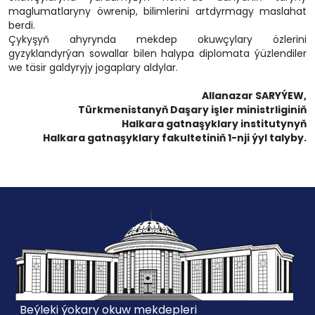
maglumatlaryny öwrenip, bilimlerini artdyrmagy maslahat
berdi.
Çykyşyň ahyrynda mekdep okuwçylary özlerini
gyzyklandyrýan sowallar bilen halypa diplomata ýüzlendiler
we täsir galdyryjy jogaplary aldylar.
Allanazar SARYÝEW,
Türkmenistanyň Daşary işler ministrliginiň
Halkara gatnaşyklary institutynyň
Halkara gatnaşyklary fakultetiniň 1-nji ýyl talyby.
Beýleki ýokary okuw mekdepleri