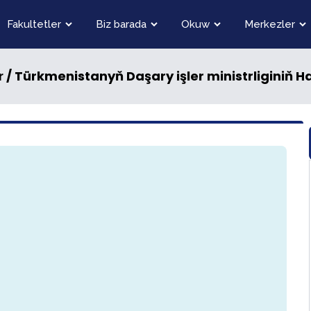
Fakultetler
Biz barada
Okuw
Merkezler
/ Türkmenistanyň Daşary işler ministrliginiň Hal
r