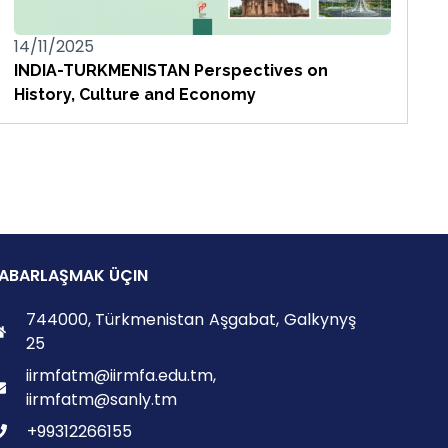
14/11/2025
INDIA-TURKMENISTAN Perspectives on
History, Culture and Economy
ABARLAŞMAK ÜÇIN
744000, Türkmenistan Aşgabat, Galkynyş
25
iirmfatm@iirmfa.edu.tm,
iirmfatm@sanly.tm
+99312266155