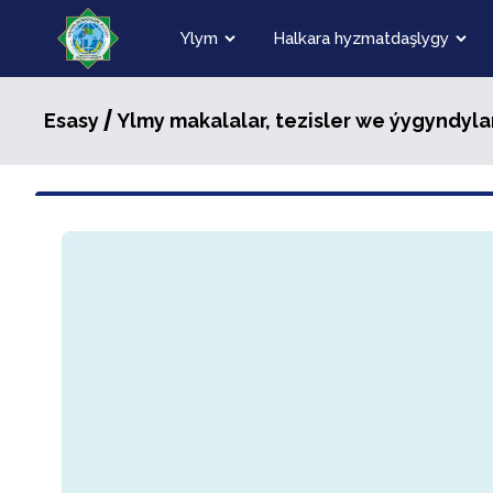
Ylym
Halkara hyzmatdaşlygy
/
Esasy
Ylmy makalalar, tezisler we ýygyndyla