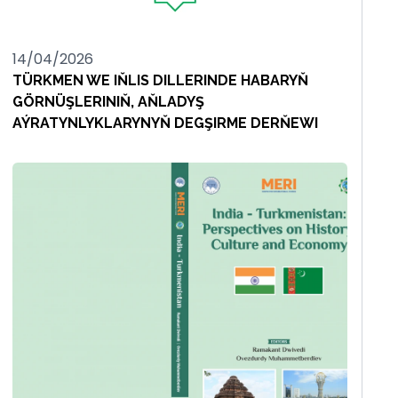
14/04/2026
TÜRKMEN WE IŇLIS DILLERINDE HABARYŇ
GÖRNÜŞLERINIŇ, AŇLADYŞ
AÝRATYNLYKLARYNYŇ DEGŞIRME DERŇEWI