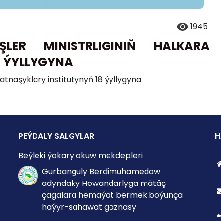
1945
LER MINISTRLIGINIŇ HALKARA
8 ÝYLLYGYNA
atnaşyklary institutynyň 18 ýyllygyna
PEÝDALY SALGYLAR
H
Beýleki ýokary okuw mekdepleri
Gurbanguly Berdimuhamedow
adyndaky Howandarlyga mätäç
çagalara hemaýat bermek boýunça
haýyr-sahawat gaznasy