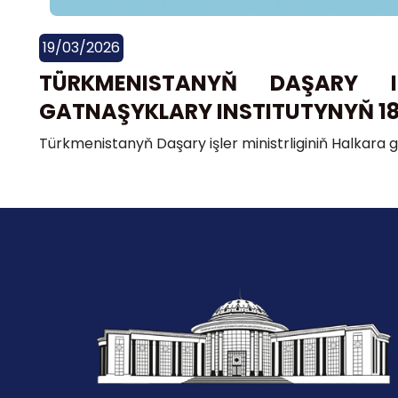
19/03/2026
TÜRKMENISTANYŇ DAŞARY IŞ
GATNAŞYKLARY INSTITUTYNYŇ 1
Türkmenistanyň Daşary işler ministrliginiň Halkara g