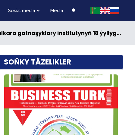
Sosial media
Media
kara gatnaşyklary institutynyň 18 ýyllygyna
SOŇKY TÄZELIKLER